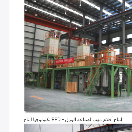
تكنولوجيا إنتاج RPD - إنتاج أفلام مهب لصناعة الورق