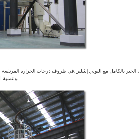
لجير بالكامل مع البولي إيثيلين.في ظروف درجات الحرارة المرتفعة 
وعملية التحبيب ، ثم ينتج تعبئة عالية وتشتت عالي للدفعة الرئيسية.