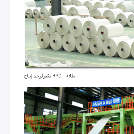
تكنولوجيا إنتاج RPD - طلاء