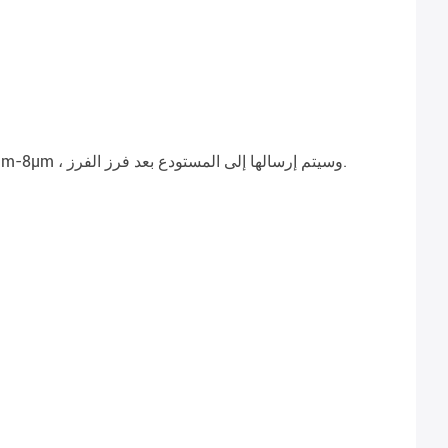
بعد التنظيف والكسر ، تم طحن كتلة الكالسيت إلى مسحوق كربونات الجير (600mesh) ويمكن أن يكون متوسط ​​قطر الحبوب 5μm-8μm ، وسيتم إرسالها إلى المستودع بعد فرز الفرز.