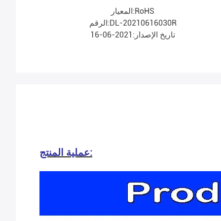
المعيار:RoHS
الرقم:DL-20210616030R
تاريخ الإصدار:2021-06-16
عملية المنتج: