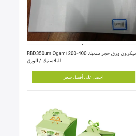
احصل على أفضل سعر
RBD350um Ogami 200-400 ميكرون ورق حجر سميك
للبلاستيك / الورق
احصل على أفضل سعر