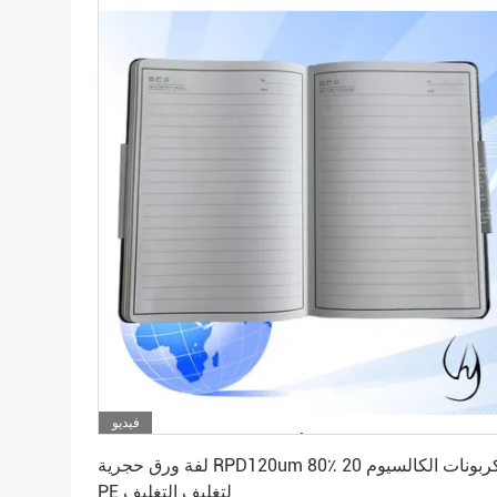
فيديو
احصل على أفضل سعر
لفة ورق حجرية RPD120um 80٪ كربونات الكالسيوم 20٪
PE لتغليف التغليف