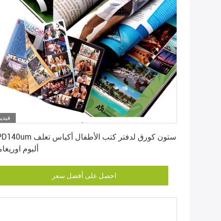
فيديو
احصل على أفضل سعر
RPD140um ستون كورق لدفتر كتب الأطفال أ
ألبوم اوريغا
احصل على أفضل سعر