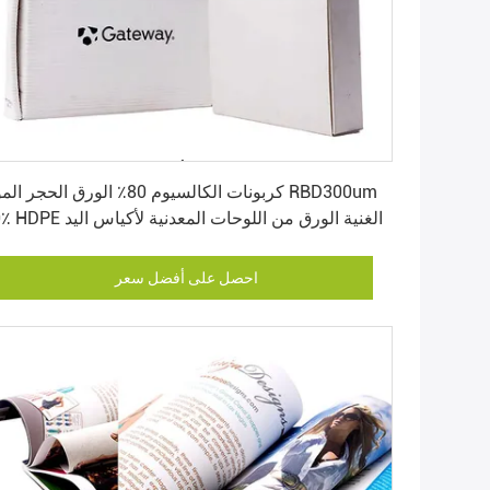
احصل على أفضل سعر
كربونات الكالسيوم 80٪ الورق الحجر المواد um
20٪ HDPE الغنية الورق من اللوحات المعدنية لأكياس اليد
احصل على أفضل سعر