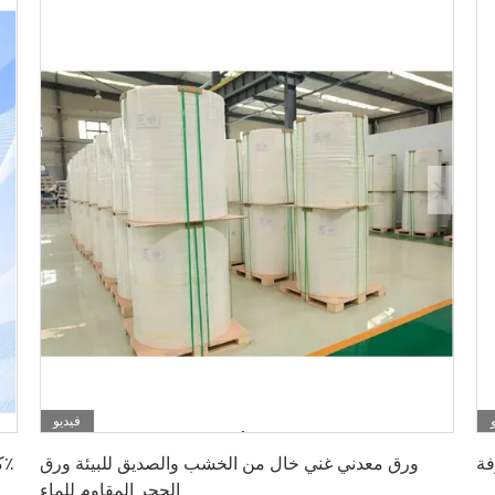
فيديو
احصل على أفضل سعر
فة
ورق معدني غني خال من الخشب والصديق للبيئة ورق
الحجر المقاوم للماء