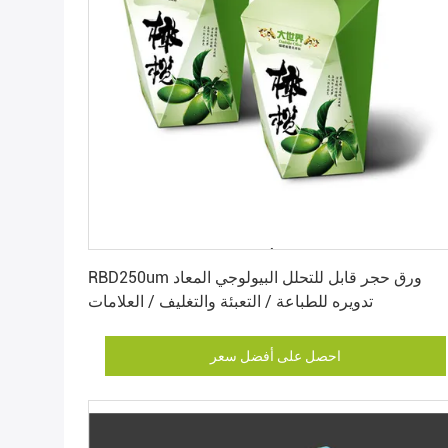
احصل على أفضل سعر
RBD250um ورق حجر قابل للتحلل البيولوجي المعاد
تدويره للطباعة / التعبئة والتغليف / العلامات
احصل على أفضل سعر