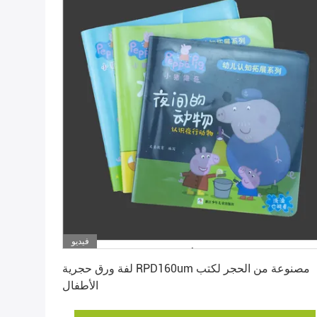
فيديو
احصل على أفضل سعر
لفة ورق حجرية RPD160um مصنوعة من الحجر لكتب
الأطفال