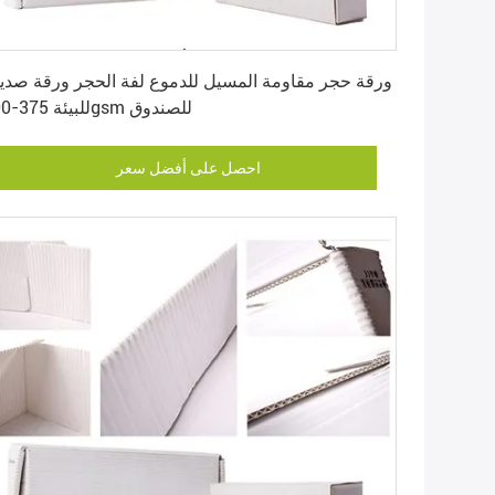
احصل على أفضل سعر
ورقة حجر مقاومة المسيل للدموع لفة الحجر ورقة صدي
للبيئة 375-600gsm للصندوق
احصل على أفضل سعر