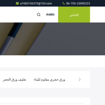
a1683156375@163.com
86-755-23095223
إقتباس
Arabic
كياس بولي قابلة للتسميد
ورق حجري مقاوم للماء
تغليف ورق الحجر