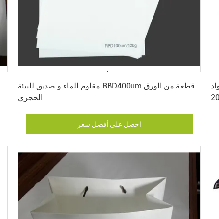
احصل على أفضل سعر
RBD300
مقاوم للماء و صديق للبيئة RBD400um قطعة من الورق
الحجري
احصل على أفضل سعر