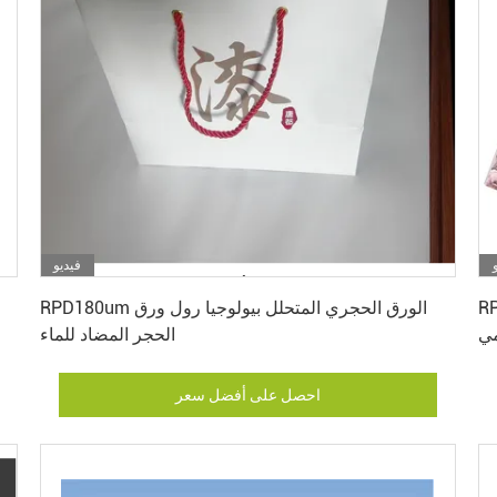
فيديو
احصل على أفضل سعر
كياس تغلف
RPD180um الورق الحجري المتحلل بيولوجيا رول ورق
مي
الحجر المضاد للماء
احصل على أفضل سعر