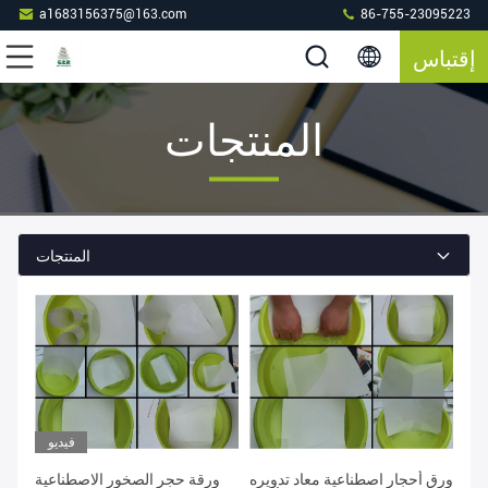
a1683156375@163.com
86-755-23095223
إقتباس
المنتجات
المنتجات
فيديو
ورق أحجار اصطناعية معاد تدويره
ورقة حجر الصخور الاصطناعية