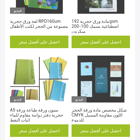
فيديو
مادة ورق حجرية 192gsm
لفة ورق حجرية RPD160um
اصطناعية بسمك 100-200
مصنوعة من الحجر لكتب الأطفال
ميكرون
احصل على أفضل سعر
احصل على أفضل سعر
فيديو
فيديو
شكل مخصص مادة ورقة الحجر
A5 ستون ورقة طباعة ورقة
CMYK اللون مقاومة المسيل
حجرية دفتر دوامة مقاوم للماء
للدموع
إثبات النفط
احصل على أفضل سعر
احصل على أفضل سعر