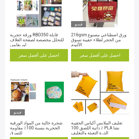
فيديو
216gsm ورق اصطناعي مصنوع
ورقة حجرية RBD350 قابلة
من الحجر لطلاء حقيبة تسوق
للتحلل مخصصة لصفحة الغلاف
الألبوم
اوريغامي
احصل على أفضل سعر
احصل على أفضل سعر
فيديو
تغليف الملابس أكياس الحقيبة
شجرة خالية من المواد الورقية
ذاتية اللصق 100 ٪ PLA نشا
الحجرية بنسبة 100٪ مقاومة
الذرة التعبئة والتغليف
للتمزق