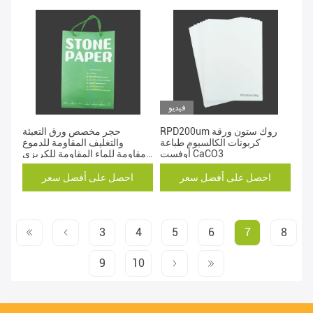
فيديو
RPD200um روك ستون ورقة
حجر مخصص ورق التعبئة
كربونات الكالسيوم طباعة
والتغليف المقاومة للدموع
أوفست CaCO3
مقاومة للماء المقاومة للكريزي
للشراء
احصل على أفضل سعر
احصل على أفضل سعر
3
4
5
6
7
8
9
10