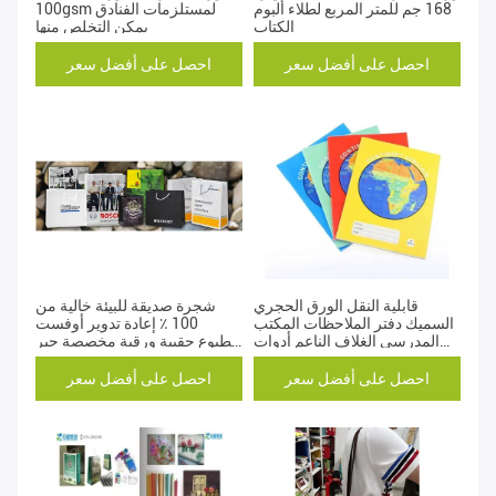
168 جم للمتر المربع لطلاء ألبوم
100gsm لمستلزمات الفنادق
الكتاب
يمكن التخلص منها
احصل على أفضل سعر
احصل على أفضل سعر
قابلية النقل الورق الحجري
شجرة صديقة للبيئة خالية من
السميك دفتر الملاحظات المكتب
100 ٪ إعادة تدوير أوفست
المدرسي الغلاف الناعم أدوات
مطبوع حقيبة ورقية مخصصة حبر
المكتب الهدية
الصويا مقاوم للماء الأكمام تصميم
مخصص
احصل على أفضل سعر
احصل على أفضل سعر