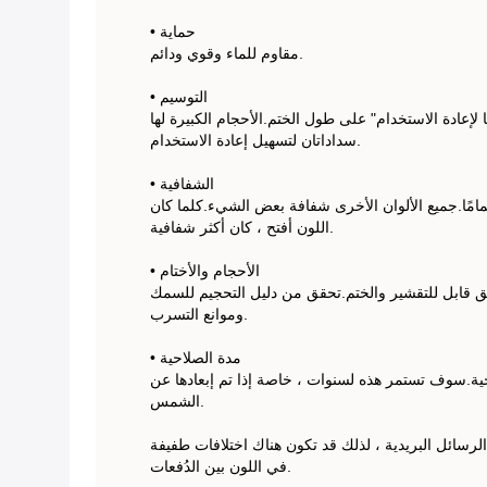
• حماية
مقاوم للماء وقوي ودائم.
• التوسيم
 لإعادة الاستخدام" على طول الختم.الأحجام الكبيرة لها
سداداتان لتسهيل إعادة الاستخدام.
• الشفافية
مامًا.جميع الألوان الأخرى شفافة بعض الشيء.كلما كان
اللون أفتح ، كان أكثر شفافية.
• الأحجام والأختام
قابل للتقشير والختم.تحقق من دليل التحجيم للسمك
وموانع التسرب.
• مدة الصلاحية
حية.سوف تستمر هذه لسنوات ، خاصة إذا تم إبعادها عن
الشمس.
الرسائل البريدية ، لذلك قد تكون هناك اختلافات طفيفة
في اللون بين الدُفعات.