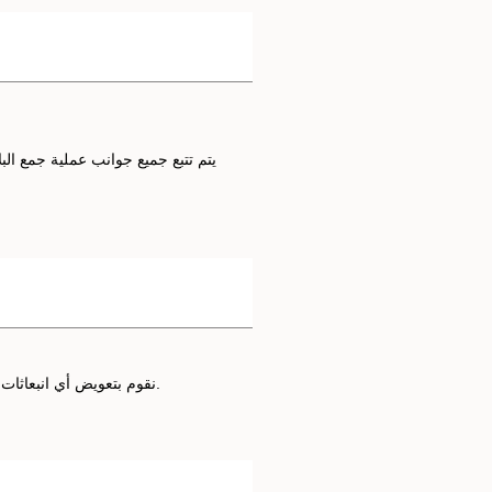
نقوم بتعويض أي انبعاثات كربونية ناتجة عن عملية إنتاج الطاقة المنخفضة بالفعل.