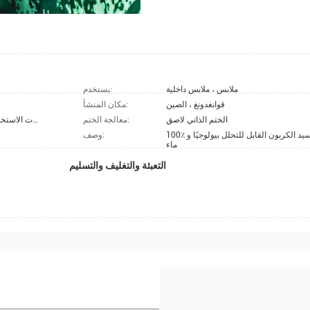
ملابس ، ملابس داخلية
يستخدم:
قوانغدونغ ، الصين
مكان المنشأ:
الختم الذاتي لاصق
معالجة الختم:
مقالات الاستخدام اليومي / الملابس / الكتب / الهدايا / الملحقات
 أكسيد الكربون القابل للتحلل بيولوجيًا و
وصف:
ماء
التعبئة والتغليف والتسليم