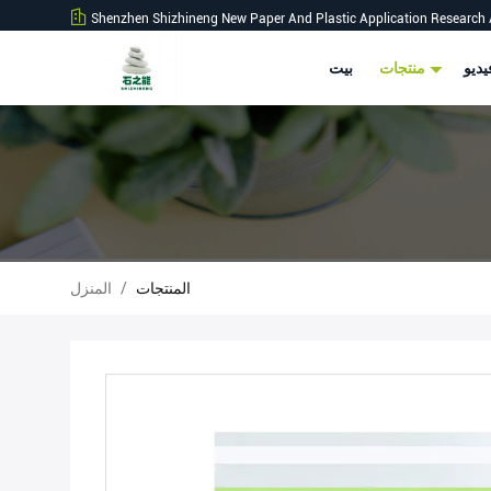
Shenzhen Shizhineng New Paper And Plastic Application Research 
ديو
منتجات
بيت
المنتجات
/
المنزل