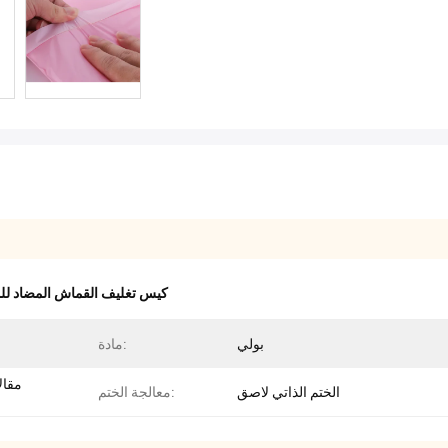
كيس تغليف القماش المضاد لل
بولي
مادة:
مقال
الختم الذاتي لاصق
معالجة الختم: