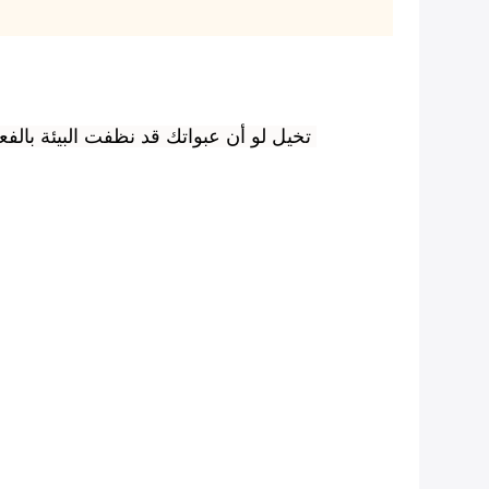
تخيل لو أن عبواتك قد نظفت البيئة بالفعل وساعدت في كسر حلقة الفقر والتلوث البلاستيكي في نفس الوقت.هذه الحقائب دليل على أنه يمكن القيام به!