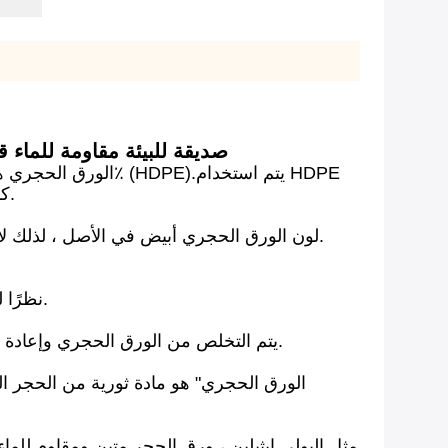
صديقة للبيئة مقاومة للماء قابلة للتحلل عالية الج
كمادة رابطة.الورق الحجري هو ورق صديق للبيئة للغاية ويختلف عن الورق التقليدي لأنه لا يحتوي على لب الخشب.
لون الورق الحجري أبيض في الأصل ، لذلك لا يتطلب أي عملية تبيض أخرى.بسبب كثافتها العالية ، تحتفظ المنتجات الورقية الحجرية أيضًا بشكلها بمرور الوقت.
نظرًا لتكوينه ، فإن الورق الحجري مقاوم للماء ومقاوم للشحوم وقابل للغسل.الإحساس مشابه لشعور المناديل الورقية.
يتم التخلص من الورق الحجري وإعادة تدويره بالطريقة العادية.لذلك يتم إعادة الورق الحجري إلى كربونات الكالسيوم ويتحول إلى حجر جيري مرة أخرى.
مثل البولي إيثيلين ، ورق الحجر متين ومقاوم للما