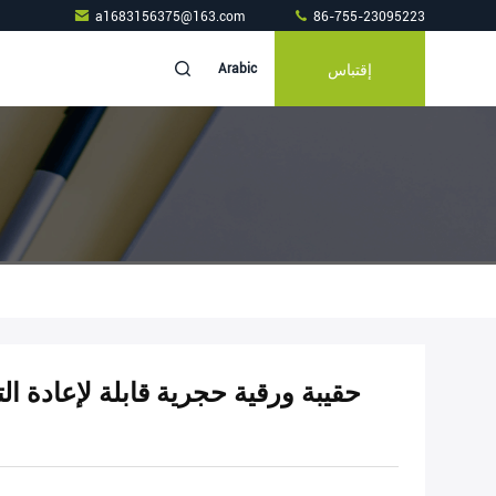
a1683156375@163.com
86-755-23095223
إقتباس
Arabic