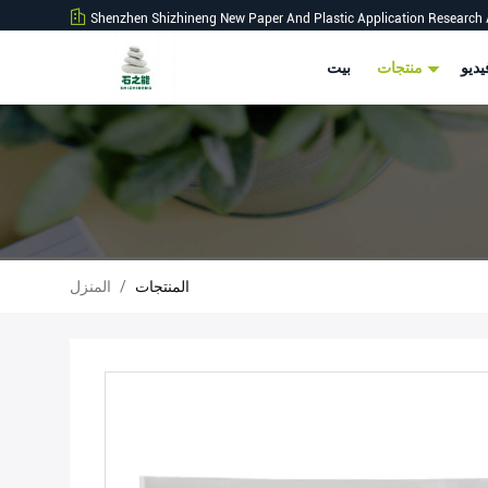
Shenzhen Shizhineng New Paper And Plastic Application Research 
ديو
منتجات
بيت
المنتجات
/
المنزل