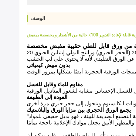
الوصف
لتدوير 100٪ خالية من الأشجار ومخصصة بمقبض
الورق الحجري هو نوع من الورق المتخصص مصنوع من كربونات الكالسيوم 80٪ (الحجر الجيري) وراتنج البولي إيثيلين الحيوي 20٪ (HDPE).يتم استخدام HDPE
بدون مبيض كيميائي
مقاوم للماء وقابل للغسل
العودة إلى الطبيعة
يجمع الورق الحجري بين مزايا الورق والبلاستيك
"الورق الحجري" هو مادة ثورية من الحجر الجيري ، وهو مورد يحدث بشكل طبيعي.ليس فقط بسبب طريقة التصنيع الصديقة للبيئة ، فهو بديل حقيقي للمواد
ت قصير بسبب تأثير الرياح والطقس ، فإنه يمكن أن