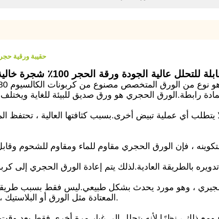
حقيبة ورقية حجرية قابلة لإعادة ا
ودة ورقة الحجر 100٪ شجرة خالية من ورق قابل للطي حقيبة مقبض مخصصة
المعتادة مثل الورق أو البلاستيك ، والمظهر الأنيق يجعل موادك الإعلانية ناجحة تمامًا.
ء.ومع ذلك ، نظرًا لأنه يتحلل إلى غبار مرة أخرى فقط بعد وق