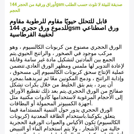
أوراق ورقية من الحجر 144gsm صديقة للبيئة لا تلوث حسب الطلب
الحجم
قابل للتحلل حيويًا مقاوم للرطوبة مقاوم
للدموع ورق حجري 144gsm ورق اصطناعي
لحقيبة القرطاسية
الورق الحجري مصنوع من كربونات الكالسيوم ، وهو
مركب موجود في الصخور ، والراتنج الحيوي.يتم
الجمع بين المادتين لتشكيل مادة غير سامة وقابلة
لإعادة التدوير لها ملمس ومظهر الورق العادي.تتضمن
عملية الإنتاج سحق كربونات الكالسيوم إلى مسحوق ،
وإذابة الراتنج ، ودمج المكونين معًا ثم تبريدهما.بمجرد
أن يبرد ، يتم بثق الخليط من خلال بكرات تشكل
صفائح من الورق الحجري.يتم بعد ذلك تقطيع الأوراق
إلى الأحجام المرغوبة لاستخدامها كأدوات مكتبية مثل
أجهزة الكمبيوتر المحمولة أو البطاقات.
الورق الحجري يدور حول التنمية المستدامة فيما
يتعلق بكوكبنا.باستخدام الطاقة المعدنية (كربونات
الكالسيوم) تكون الأكياس والعبوات الورقية الحجرية
خالية من الأشجار ، ولا يتم استخدام الماء أو التبييض