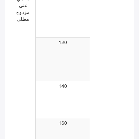
غني
مزدوج
مطلي
120
140
160