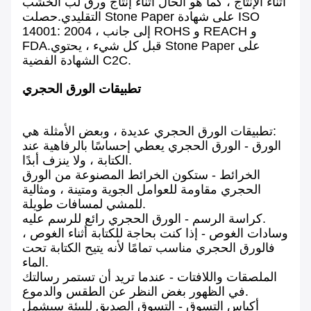
أثناء الإنتاج ، كما هو الحال أثناء إنتاج ورق لب الخشب
التقليدي.حصلت Stone Paper على شهادة ISO
14001: 2004 ، إلى جانب ROHS و REACH و
FDA.قبل كل شيء ، يحتوي Stone Paper على
الشهادة الفضية C2C.
تطبيقات الورق الحجري
تطبيقات الورق الحجري عديدة ، وبعض الأمثلة هي:
الورق - الورق الحجري يعطي إحساسًا بالرفاهية عند
الكتابة ، ولا ينزف أبدًا.
الخرائط - ستكون الخرائط المصنوعة من الورق
الحجري مقاومة للعوامل الجوية ومتينة ، ومثالية
للمشي لمسافات طويلة.
كراسة الرسم - الورق الحجري رائع للرسم عليه.
وسادات الغوص - إذا كنت بحاجة للكتابة أثناء الغوص ،
فالورق الحجري مناسب تمامًا لأنه يتيح الكتابة تحت
الماء.
الملصقات واللافتات - عندما تريد أن تستمر رسالتك
في الظهور بغض النظر عن الطقس والدموع.
أكياس التسوق - التسوق الصديق للبيئة سيشمل