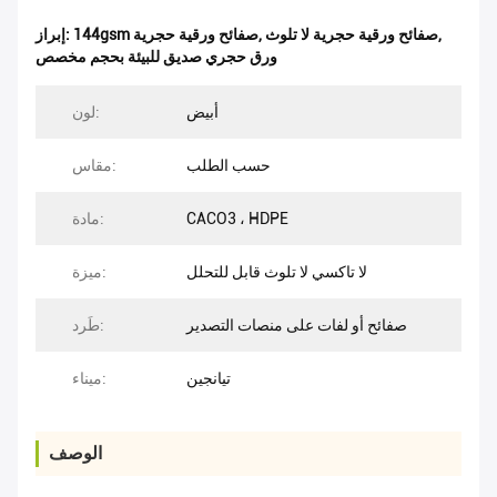
,
صفائح ورقية حجرية لا تلوث
,
144gsm صفائح ورقية حجرية
إبراز:
ورق حجري صديق للبيئة بحجم مخصص
أبيض
لون:
حسب الطلب
مقاس:
CACO3 ، HDPE
مادة:
لا تاكسي لا تلوث قابل للتحلل
ميزة:
صفائح أو لفات على منصات التصدير
طَرد:
تيانجين
ميناء:
الوصف