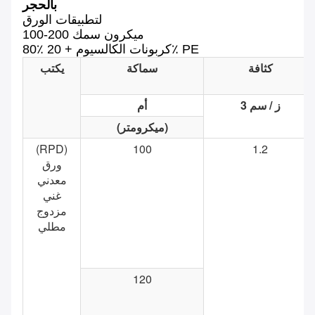
بالحجر
لتطبيقات الورق
100-200 ميكرون سمك
80٪ كربونات الكالسيوم + 20٪ PE
كثافة
سماكة
يكتب
ز / سم 3
أم
(ميكرومتر)
(RPD)
100
1.2
ورق
معدني
غني
مزدوج
مطلي
120