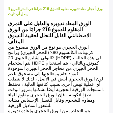
ورق أحجار معاد تدويره مقاوم للتمزق 216 جرامًا في المتر المربع لا
يصل أي تلوث
الورق المعاد تدويره والدليل على التمزق
المقاوم للدموع 216 جرامًا من الورق
الاصطناعي القابل للتحلل لحقيبة التسوق
المغلف
الورق الحجري هو نوع من الورق مصنوع من
كربونات الكالسيوم 80٪ (الحجر الجيري) وراتنج
البولي إيثيلين الحيوي 20٪ (HDPE).في هذه الحالة ،
يتم استخدام HDPE كموثق.وبالتالي ، يتم استخدام
الحجر الجيري من محاجر الحجر الجيري الموجودة
كمواد خام ومعالجتها إلى مسحوق ناعم.
لون الورق الحجري أبيض في الأصل ، لذلك لا يتطلب
أي عملية تبيض أخرى.بسبب كثافتها العالية ، تحتفظ
المنتجات الورقية الحجرية أيضًا بشكلها بمرور الوقت.
نظرًا لتكوينه ، فإن الورق الحجري مقاوم للماء
ومقاوم للشحوم وقابل للغسل.الإحساس مشابه
لشعور المناديل الورقية.
يتم التخلص من الورق الحجري وإعادة تدويره