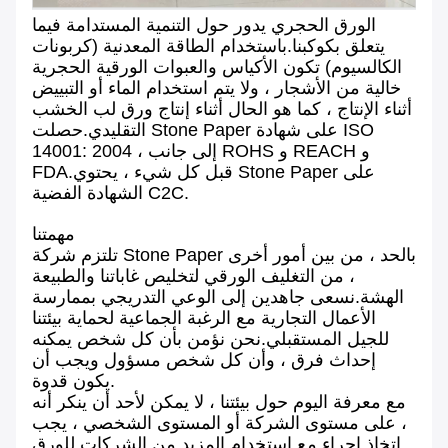
الورق الحجري يدور حول التنمية المستدامة فيما
يتعلق بكوكبنا.باستخدام الطاقة المعدنية (كربونات
الكالسيوم) تكون الأكياس والعبوات الورقية الحجرية
خالية من الأشجار ، ولا يتم استخدام الماء أو التبييض
أثناء الإنتاج ، كما هو الحال أثناء إنتاج ورق لب الخشب
التقليدي.حصلت Stone Paper على شهادة ISO
14001: 2004 ، إلى جانب ROHS و REACH و
FDA.قبل كل شيء ، يحتوي Stone Paper على
الشهادة الفضية C2C.
مهمتنا
تلتزم شركة Stone Paper بالحد ، من بين أمور أخرى
، من التغليف الورقي لتخليص غاباتنا والطبيعة
الهشة.نسعى جاهدين إلى الوعي التدريجي بممارسة
الأعمال التجارية مع الرغبة الجماعية لحماية بيئتنا
للجيل المستقبلي.نحن نؤمن بأن كل شخص يمكنه
إحداث فرق ، وأن كل شخص مسؤول ويجب أن
يكون قدوة.
مع معرفة اليوم حول بيئتنا ، لا يمكن لأحد أن ينكر أنه
، على مستوى الشركة أو المستوى الشخصي ، يجب
اتخاذ إجراء.مع استخدام المزيد من الشركات للورق