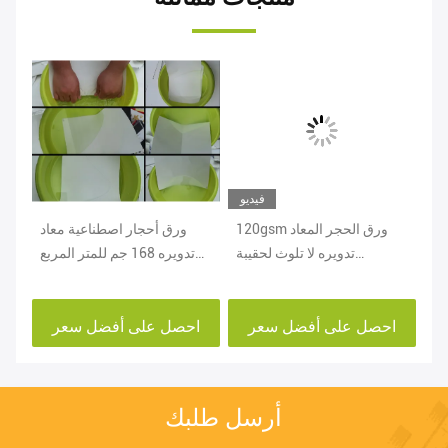
يو
فيديو
ية
120gsm ورق الحجر المعاد
ورق أحجار اصطناعية معاد
مستلزمات الفنادق
تدويره لا تلوث لحقيبة
تدويره 168 جم للمتر المربع
ها
القرطاسية القابل للتصرف
لطلاء ألبوم الكتاب
احصل على أفضل سعر
احصل على أفضل سعر
ا
أرسل طلبك