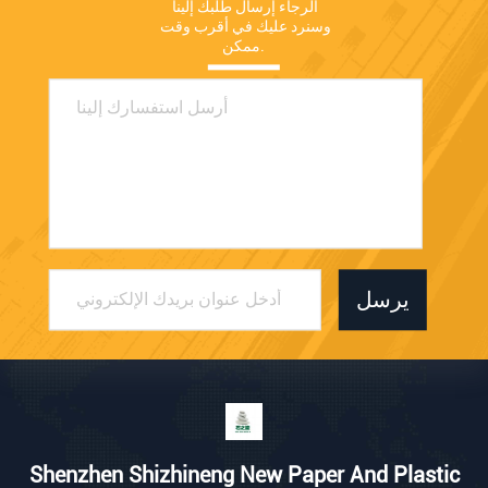
الرجاء إرسال طلبك إلينا 
وسنرد عليك في أقرب وقت 
ممكن.
يرسل
Shenzhen Shizhineng New Paper And Plastic