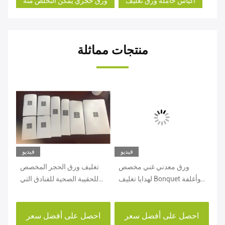
أكياس حاملة ورق تغليف
ورق حجري يمكن التخلص منه
منتجات مماثلة
يو
فيديو
فيديو
وم
ورق معدني غني مخصص
تغليف ورق الحجر المخصص
لل
لهدايا تغليف Bonquet وأغلفة
للحقيبة الصحية للفنادق التي
الزهور
يمكن التخلص منها
احصل على أفضل سعر
احصل على أفضل سعر
ا