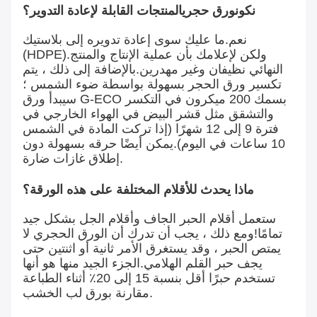
نكون
ورق حجري
المنتجات القابلة لإعادة التدوير؟
نعم.ما عليك سوى إعادة تدويره إلى بلاستيك
(HDPE).ولكن لإعلامك بأن عملية الإنتاج والمنتج
النهائي نظيفان وغير مهدرين.بالإضافة إلى ذلك ، يتم
تكسير ورق الحجر بسهولة بواسطة ضوء الشمس ؛
سيبدأ ورق G-ECO بسمك 200 ميكرون في التكسر
والتشقق مثل قشر البيض في الهواء الخارجي في
فترة 9 إلى 12 شهرًا (إذا تركت المادة في الشمس
10 ساعات في اليوم).يمكن أيضًا حرقه بسهولة دون
إطلاق غازات ضارة.
ماذا يحدث للأقلام المختلفة على هذه الورقة؟
ستعمل أقلام الحبر الجاف وأقلام الجل بشكل جيد
تمامًا!ومع ذلك ، يجب أن تدرك أن الورق الحجري لا
يمتص الحبر ، وقد يستغرق الأمر ثانية أو اثنتين حتى
يجف حبر القلم الهلامي.الجزء الجيد منها هو أنها
تستخدم حبرًا أقل بنسبة 15 إلى 20٪ أثناء الطباعة
مقارنة بورق لب الخشب.