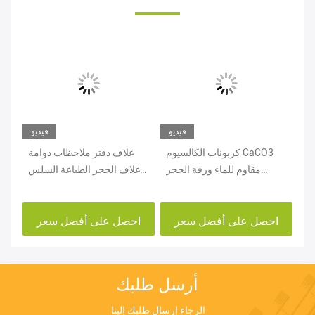
يو
فيديو
فيديو
باعة ورق
كربونات الكالسيوم CaCO3
غلاف دفتر ملاحظات دوامة
ئة
مقاوم للماء ورقة الحجر
غلاف الحجر الطباعة السلس
لي
المسيل للدموع مقاومة
إثبات زيت الكتابة
احصل على أفضل سعر
احصل على أفضل سعر
ا
أرسل طلبك
الرجاء إرسال طلبك إلينا 