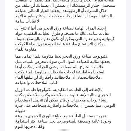
طباعة الورق الحجري تقدم متانة عالية، مما يضمن أن طبعاتك
ستتحمل اختبار الزمنيمكنك أن تطمئن أن بصماتك لن تتلف من
خلال التسرب أو الرطوبةهذا يجعلها الخيار المثالي لطباعة
الوثائق المهمة أو إنشاء لوحات ملاحظات ودفاتر طويلة الأمد.
لا نفايات سامة
إحدى المزايا الهامة لطباعة ورق الحجر هي أنها لا تنتج أي
نفايات سامة. غالبًا ما تستخدم طرق الطباعة التقليدية مواد
كيميائية وحبر ضارة.التي يمكن أن تكون ضارة بالبيئةمع تقنيتنا،
يمكنك الاستمتاع بطباعة عالية الجودة دون إيذاء الكوكب.
مقاومة للماء
تكنولوجيا طباعة ورق الحجر لدينا مقاومة للماء تماما، مما
يجعلها مثالية للطباعة المواد التي سوف تتعرض للمياه، مثل
علامات الخارج، الملصقات، وحتى الخرائط.يمكنك أيضا
استخدامه لطباعة لوحات ملاحظات مقاومة للماء وكتب
ملاحظاتلضمان أن ملاحظاتك وأفكارك لن تتلفها الماء.
كتاب الملاحظات والطباعة
بالإضافة إلى الطباعة التقليدية، تكنولوجيا طباعة الورق
الحجري مثالية لإنشاء لوحات ملاحظة وكتب ملاحظة.يمكنك
إنشاء لوحات ملاحظات ودفاتر يمكن أن تتحمل الاستخدام
اليومي، مما يضمن أن ملاحظاتك وأفكارك ستحافظ على فترة
طويلة.
تجربة مستقبل الطباعة مع طباعة الورق الحجري بسرعة
وجودة عالية وصديقة للبيئةومرحباً بحل طباعة أكثر استدامة
وكفاءةجربها اليوم