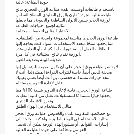
جودة الطباعة: عالية
باستخدام طابعات أوفست، تقدم طباعة الورق الحجري نتائج
طباعة عالية الجودة تُقارن بالورق التقليدي.السطح السلس
لورقة الحجر يسمح للألوان الساطعة والحيوية، مما يجعلها
مثالية لجميع احتياجات الطباعة.
الاختيار المثالي لتطبيقات مختلفة
طباعة الورق الحجري مناسبة لمجموعة واسعة من التطبيقات،
مما يجعلها منتجًا متعدد الاستخدامات. سواء كنت بحاجة إليها
لبطاقات العمل أو المنشورات أو الكتيبات أو التغليف،هذه
الورقة تقدم نتائج استثنائية في كل مرة.
صديقة للبيئة وصديقة للعين
لا يقتصر طباعة ورق الحجر على أن تكون صديقة للبيئة، بل إنها
صديقة للعين أيضاً.خاصة لفترات القراءة الممتدةلذا، أنت لا
تتخذ خيارات مستدامة فحسب، بل أنت أيضاً تعتني بعينيك.
قابل لإعادة التدوير ومستدام
طباعة الورق الحجري قابلة لإعادة التدوير بنسبة 100% مما
يجعلها خيارًا مستدامًا للمستقبلأنت تقلل من كمية النفايات
وتعزز الاقتصاد الدائري.
مثالي للاستخدام في الهواء الطلق
مع خصائصها المقاومة للماء والخدوش، طباعة ورق الحجر
مثالية للاستخدام في الهواء الطلق سواء كنت بحاجة إلى
إشارات، القوائم، أو منشوراتهذه الورقة يمكن أن تتحمل
العوامل وتحافظ على جودة الطباعة العالية.