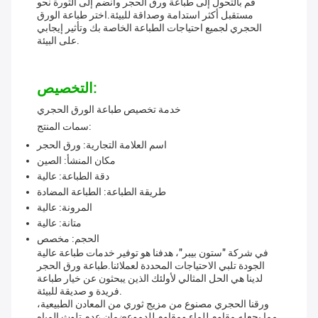
قم بالتحول إلى طباعة ورق الحجر وانضم إلى الثورة نحو
مستقبل أكثر استدامة وصداقة للبيئة.اختر طباعة الورق
الحجري لجميع احتياجات الطباعة الخاصة بك وتأثير إيجابي
على البيئة.
التخصيص:
خدمة تخصيص طباعة الورق الحجري
سمات المنتج:
اسم العلامة التجارية: ورق الحجر
مكان المنشأ: الصين
دقة الطباعة: عالية
طريقة الطباعة: الطباعة المضادة
المرونة: عالية
متانة: عالية
الحجم: مخصص
في شركة "ستون بيبر"، هدفنا هو توفير خدمات طباعة عالية
الجودة تلبي الاحتياجات المحددة لعملائنا.طباعة ورق الحجر
لدينا هي الحل المثالي لأولئك الذين يبحثون عن خيار طباعة
فريدة و صديقة للبيئة.
ورقنا الحجري مصنوع من مزيج ثوري من المعادن الطبيعية،
مما يجعله مقاوم للماء ومقاوم للدموعضمان عدم تلوث المياه