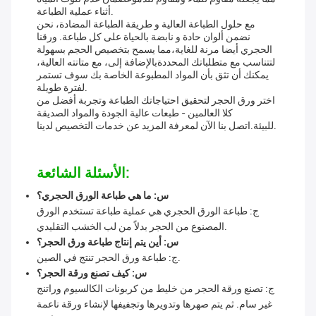
أثناء عملية الطباعة.
مع حلول الطباعة العالية و طريقة الطباعة المضادة، نحن
نضمن ألوان حادة و نابضة بالحياة على كل طباعة. ورقنا
الحجري أيضا مرنة للغاية،مما يسمح بتخصيص الحجم بسهولة
لتتناسب مع متطلباتك المحددةبالإضافة إلى، مع متانته العالية،
يمكنك أن تثق بأن المواد المطبوعة الخاصة بك سوف تستمر
لفترة طويلة.
اختر ورق الحجر لتحقيق احتياجاتك الطباعة وتجربة أفضل من
كلا العالمين - طبعات عالية الجودة والمواد الصديقة
للبيئة.اتصل بنا الآن لمعرفة المزيد عن خدمات التخصيص لدينا.
الأسئلة الشائعة:
س: ما هي طباعة الورق الحجري؟
ج: طباعة الورق الحجري هي عملية طباعة تستخدم الورق
المصنوع من الحجر بدلاً من لب الخشب التقليدي.
س: أين يتم إنتاج طباعة ورق الحجر؟
ج: طباعة ورق الحجر تنتج في الصين.
س: كيف تصنع ورقة الحجر؟
ج: تصنع ورقة الحجر من خليط من كربونات الكالسيوم وراتنج
غير سام. ثم يتم صهرها وتدويرها وتجفيفها لإنشاء ورقة ناعمة