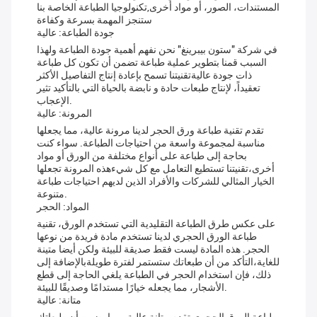
المستندات، الصور، أو مواد أخرى,تكنولوجيا الطباعة الخاصة بنا
ستنجز المهمة بسرعة وكفاءة
جودة الطباعة: عالية
في شركة "ستون بيبرينغ" نحن نفهم أهمية جودة الطباعة ولهذا
السبب قمنا بتطوير عملية طباعة تضمن أن تكون كل طباعة
ذات جودة عاليةتقنيتنا تسمح بإعادة إنتاج التفاصيل الأكثر
تعقيداً، لإنتاج طبعات حادة و نابضة بالحياة التي بالتأكيد تثير
الإعجاب.
المرونة: عالية
تقدم تقنية طباعة ورق الحجر لدينا مرونة عالية، مما يجعلها
مناسبة لمجموعة واسعة من احتياجات الطباعة. سواء كنت
بحاجة إلى طباعة على أنواع مختلفة من الورق أو مواد
أخرى،تقنيتنا تستطيع التعامل مع كل شيءهذه المرونة تجعلها
الخيار المثالي للشركات والأفراد الذين لديهم احتياجات طباعة
متنوعة.
المواد: الحجر
على عكس طرق الطباعة التقليدية التي تستخدم الورق، تقنية
طباعة الورق الحجري لدينا تستخدم مادة فريدة من نوعها
الحجر. هذه المادة ليست فقط صديقة للبيئة ولكن أيضا متينة
للغاية،التأكد من أن طبعاتك ستستمر لفترة طويلةبالإضافة إلى
ذلك، فإن استخدام الحجر في الطباعة يلغي الحاجة إلى قطع
الأشجار، مما يجعله خيارًا مستدامًا وصديقًا للبيئة.
متانة: عالية