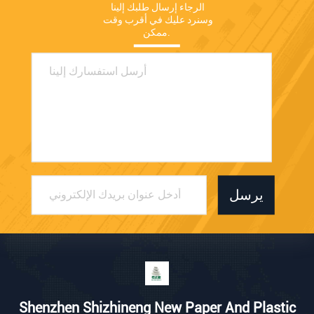
الرجاء إرسال طلبك إلينا 
وسنرد عليك في أقرب وقت 
ممكن.
يرسل
Shenzhen Shizhineng New Paper And Plastic