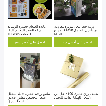
ورقة حجر معاد تدويره مقاومة
مائدة الطعام حصيرة الوسادة
للدموع CMYK لون بانتون للتسوق
ورقة الحجر المقاوم للماء
الهدايا
100gsm للمطعم
احصل على أفضل سعر
احصل على أفضل سعر
تغليف ورق حجري 100٪ خالٍ من
أكياس ورقية حجرية قابلة للتحلل
الأشجار للهدايا القابلة للتحلل
بشعار مخصص مطبوع صديق
للبيئة للتسوق