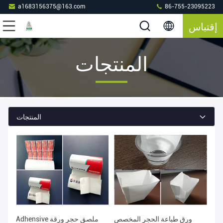
a1683156375@163.com
86-755-23095223
إقتباس
المنتجات
المنتجات
ورق طباعة الحجر المخصص
Adhensive ملصق حجر ورقة