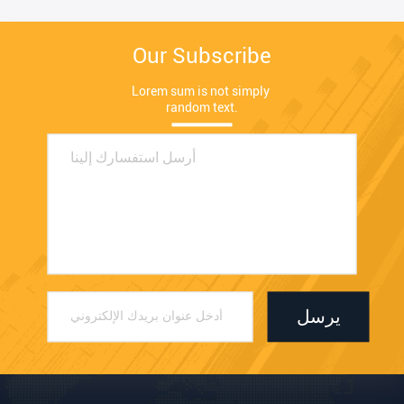
Our Subscribe
Lorem sum is not simply 
random text.
يرسل