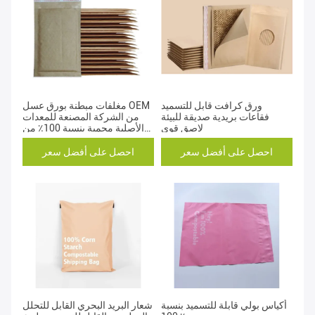
ورق كرافت قابل للتسميد
مغلفات مبطنة بورق عسل OEM
فقاعات بريدية صديقة للبيئة
من الشركة المصنعة للمعدات
لاصق قوي
الأصلية محمية بنسبة 100٪ من
الألياف المعاد تدويرها
احصل على أفضل سعر
احصل على أفضل سعر
أكياس بولي قابلة للتسميد بنسبة
شعار البريد البحري القابل للتحلل