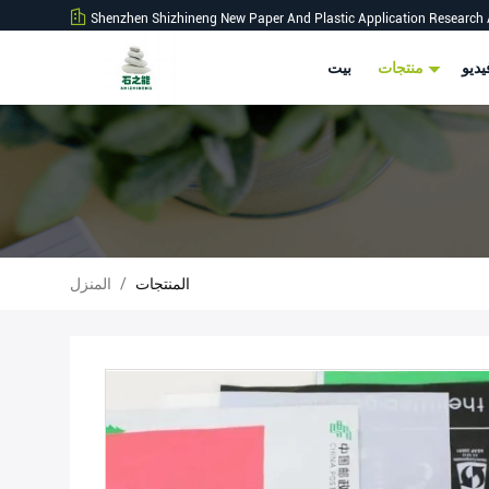
Shenzhen Shizhineng New Paper And Plastic Application Research 
ديو
منتجات
بيت
المنتجات
/
المنزل