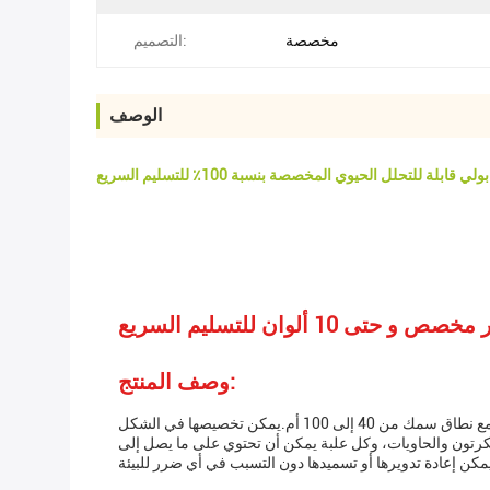
مخصصة
التصميم:
الوصف
ي قابلة للتحلل الحيوي المخصصة بنسبة 100٪ للتسليم السريع
وصف المنتج:
يتم تصنيع أكياس البولي القابلة للتسميد من النشا الذرة، والتي هي صديقة للبيئة و قابلة للتحلل البيولوجي. هذه أكياس الختم سميكة ودائمة، مع نطاق سمك من 40 إلى 100 أم.يمكن تخصيصها في الشكل
الكرتون والحاويات، وكل علبة يمكن أن تحتوي على ما يصل إلى