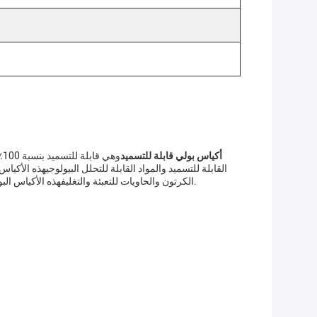
أكياس بولي قابلة للتسميد
و
كيس PE،الكرتون والحاويات للتعبئة والتغليفهذه الأكياس البولي القابلة للتسميد هي الخيار المثالي لحلول التعبئة والتغليف الصديقة للبيئة، مما يجعلها مثالية للشركات التي لديها مبادرات الاستدامة.