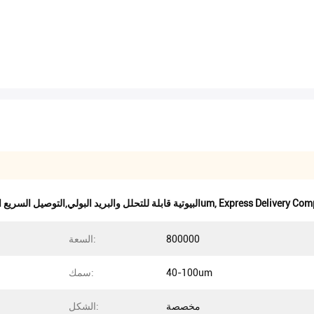
Express Delivery Com
,
100٪ البيوتية قابلة للتحلل والبريد البولي,التوصيل السريع التوصيل البريدي,أكياس بولي قابلة للتحلل الحيوي 40um
800000
السعة:
40-100um
سمك:
مخصصة
الشكل: