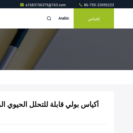
a1683156375@163.com
86-755-23095223
إقتباس
Arabic