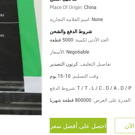
Place Of Origin:
China
None
اسم العلامة التجارية:
شروط الدفع والشحن
الحد الأدنى لكمية:
5000 قطعة
Negotiable
الأسعار:
تفاصيل التغليف:
كرتون التصدير
وقت التسليم:
10-15 يوم
T / T ، L / C ، D / A ، D / P
شروط الدفع:
القدرة على العرض:
800000 قطعة شهريا
الآن
احصل على أفضل سعر