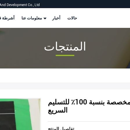
And Development Co., Ltd
حالات
أخبار
معلومات عنا
أشرطة في
المنتجات
أكياس بولي قابلة للتحلل الحيوي المخصصة بنسبة 100٪ للتسليم
السريع
تفاصيل المنتج