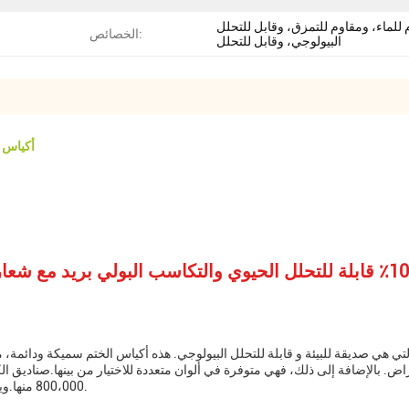
 للماء، ومقاوم للتمزق، وقابل للتحلل
الخصائص:
البيولوجي، وقابل للتحلل
أكياس بول
اض. بالإضافة إلى ذلك، فهي متوفرة في ألوان متعددة للاختيار من بينها.صناديق 
800،000 منها.ويمكن إعادة تدويرها أو تسميدها دون التسبب في أي ضرر للبيئة.