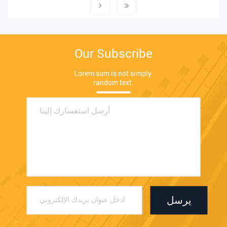
Our Subscribe
Lorem sum is not simply 
random text.
يرسل