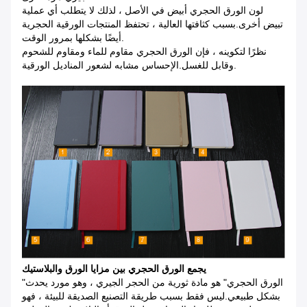
لون الورق الحجري أبيض في الأصل ، لذلك لا يتطلب أي عملية
تبيض أخرى.بسبب كثافتها العالية ، تحتفظ المنتجات الورقية الحجرية
أيضًا بشكلها بمرور الوقت.
نظرًا لتكوينه ، فإن الورق الحجري مقاوم للماء ومقاوم للشحوم
وقابل للغسل.الإحساس مشابه لشعور المناديل الورقية.
يجمع الورق الحجري بين مزايا الورق والبلاستيك
"الورق الحجري" هو مادة ثورية من الحجر الجيري ، وهو مورد يحدث
بشكل طبيعي.ليس فقط بسبب طريقة التصنيع الصديقة للبيئة ، فهو