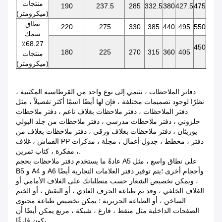
منتجات
190
237.5
285
332.5
380
427.5
475
(ميكرومتر)
نطاق
220
275
330
385
440
495
550
سمك
68.27٪
450
180
225
270
315
360
405
منتجات
(ميكرومتر)
دفاتر الملاحظات ، تنتمي إلى نوع واحد من القرطاسية المكتبية ،
نظرًا لوجود تصميمات مختلفة ، فإن لها أيضًا اسمًا أكثر تفصيلاً ، مثل
دفتر الملاحظات ، دفتر ملاحظات بغلاف ناعم ، دفتر ملاحظات
حلزوني ، دفتر ملاحظات مدرسي ، دفتر ملاحظات من جلد البولي
يوريثان ، دفتر ملاحظات بغلاف ورقي ، دفتر ملاحظات بغلاف من
القماش ، غلاف PP دفتر ، مخطط ، جدول أعمال ، مجلة ، مذكرات
، مفكرة ، كتاب تمرين.
عادةً ما يستخدم دفتر ملاحظات بحجم A5 على نطاق واسع ، مثل
B5 و A4 و A6 وأحجام أخرى ؛يتم توفير دفتر العلامات التجارية أيضًا
، ويمكن تخصيص الشعار حسب متطلباتك على الغلاف الأمامي أو
الغلاف الخلفي ، وقد تم طباعة الحرف العادي ، أو النقش ، أو الختم
الساخن ، أو الطباعة الحريرية ؛ يمكن تخصيص طباعة محتوى
الصفحات الداخلية مثل منقط ، فارغ ، شبكة ، مربع يمكن أيضًا أن
يكون فارغًا.