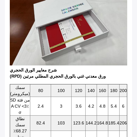
شرح معايير الورق الحجري
(RPD) ورق معدني غني بالورق الحجري المطلي مرتين
سمك
80
100
120
140
160
180
200
(ميكرومتر)
SD من فئة
A CV <3٪
2.4
3
3.6
4.2
4.8
5.4
6
σ
نطاق
82.4
103
123.6
144.2
164.8
185.4
206
سمك
68.27٪
منتجات