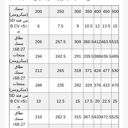
سمك
200
250
300
350
400
450
500
(ميكرومتر)
SD من فئة
B CV <5٪
6
7.5
9
10.5
12
13.5
15
σ
نطاق
206
257.5
309
360.5
412
463.5
515
سمك
68.27٪
منتجات
194
242.5
291
339.5
388
436.5
485
(ميكرومتر)
نطاق
212
265
318
371
424
477
530
سمك
68.27٪
منتجات
188
235
282
329
376
423
470
(ميكرومتر)
SD من فئة
B CV <5٪
10
12.5
15
17.5
20
22.5
25
σ
نطاق
210
262.5
315
367.5
420
472.5
525
سمك
68.27٪