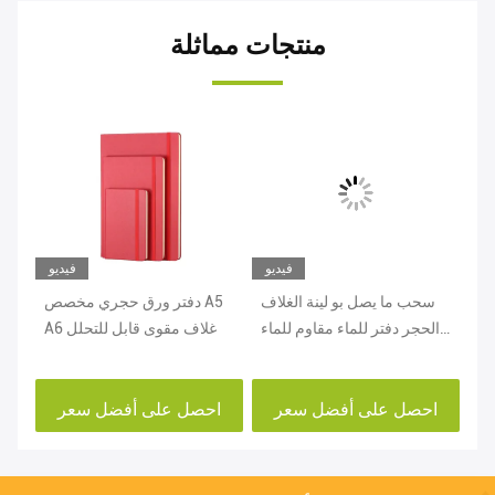
منتجات مماثلة
يو
فيديو
فيديو
CMY
سحب ما يصل بو لينة الغلاف
دفتر ورق حجري مخصص A5
ورق
ود
الحجر دفتر للماء مقاوم للماء
A6 غلاف مقوى قابل للتحلل
تر
المسيل للدموع مقاومة
احصل على أفضل سعر
احصل على أفضل سعر
ا