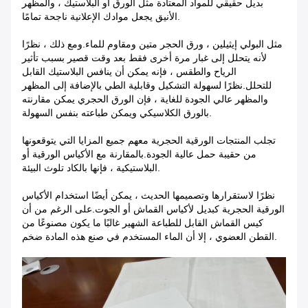
بديل حقيقي للمواد المعتادة مثل الورق أو البلاستيك ، والمظهر
الأنيق يجعل موادك الإعلانية ناجحة تمامًا.
مثل البولي إيثيلين ، ورق الحجر متين ومقاوم للماء.ومع ذلك ، نظرًا
لأنه يتحلل إلى غبار مرة أخرى فقط بعد وقت قصير بسبب تأثير
الرياح والطقس ، فإنه يمكن أن ينافس البلاستيك القابل
للتحلل.نظرًا لسهولة التشكيل وقابلية الطي بالإضافة إلى المظهر
والمظهر عالي الجودة للغاية ، فإن الورق الحجري يمكن مقارنته
بالورق الكلاسيكي ويمكن طباعته بنفس السهولة.
تجلب المنتجات الورقية الحجرية معهم جميع المزايا التي يتوقعونها
من حقيبة حمل عالية الجودة.بالمقارنة مع الأكياس الورقية أو
البلاستيكية ، فإنها بالكاد تلوث البيئة.
نظرًا لاستقرارها وتصميمها الحديث ، يمكن أيضًا استخدام الأكياس
الورقية الحجرية كبديل لأكياس القماش أو الجوت.على الرغم من أن
كيس القماش القابل للطباعة الشهير غالبًا ما يكون مصنوعًا من
القطن العضوي ، إلا أن الماء المستخدم في صنع هذه المادة ضخم.