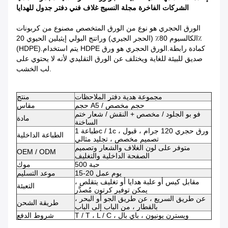
الشركات الفاخرة مجلة النسيج غلاف فني دفتر جدول للهدايا
الورق الحجري هو نوع من الورق المتخصص مصنوع من كربونات
الكالسيوم 80٪ (الحجر الجيري) وراتنج البولي إيثيلين الحيوي 20٪
(HDPE).يتم استخدام HDPE كمادة رابطة.الورق الحجري هو ورق
صديق للبيئة للغاية ويختلف عن الورق التقليدي لأنه لا يحتوي على
لب الخشب.
مجموعة هدية دفتر الملاحظات
منتج
حجم A5 / حجم مخصص
مقاس
فو بو الجلود / مخصص + النقش / شعار ختم
مادة
الساخنة
طباعة 1c / 1c ، ورق حجري 120 جرام ، قبول
الطباعة الداخلية
تصميم مخصص ، تجليد مثالي
متوفر على لون الغلاف والشعار وتصميم
OEM / ODM
الصفحة الداخلية والتغليف
500 حبة
موك
15-20 يوم عمل
موعد التسليم
مقابل كيس أو علبة هدايا أو تغليف يتقلص ،
التعبئة
يمكن توفير كرتون مُصدَّر
عن طريق السريع ، عن طريق الجو أو البحر ،
طريقة الشحن
بالقطار ، من الباب إلى الباب
T / T ، L / C ، ويسترن يونيون ، باي بال
شروط الدفع