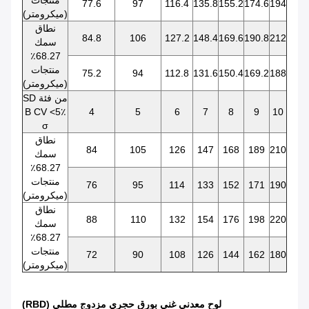
77.6
97
116.4
135.8
155.2
174.6
194
(ميكرومتر)
نطاق
84.8
106
127.2
148.4
169.6
190.8
212
سمك
68.27٪
منتجات
75.2
94
112.8
131.6
150.4
169.2
188
(ميكرومتر)
SD من فئة
B CV <5٪
4
5
6
7
8
9
10
σ
نطاق
84
105
126
147
168
189
210
سمك
68.27٪
منتجات
76
95
114
133
152
171
190
(ميكرومتر)
نطاق
88
110
132
154
176
198
220
سمك
68.27٪
منتجات
72
90
108
126
144
162
180
(ميكرومتر)
(RBD) لوح معدني غني بورق حجري مزدوج مطلي