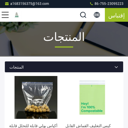
a1683156375@163.com
86-755-23095223
إقتباس
المنتجات
المنتجات
كيس التغليف القماش القابل
أكياس بولي قابلة للتحلل قابلة