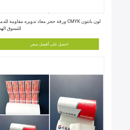
احصل على أفضل سعر
ورقة حجر معاد تدويره مقاومة للدموع CMYK لون بان
للتسوق الهدا
احصل على أفضل سعر