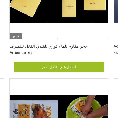
فيديو
احصل على أفضل سعر
سيل للدموع
حجر مقاوم للماء كورق للفندق القابل للتصرف
دة
AmenitieTear
احصل على أفضل سعر
اترك رسالة