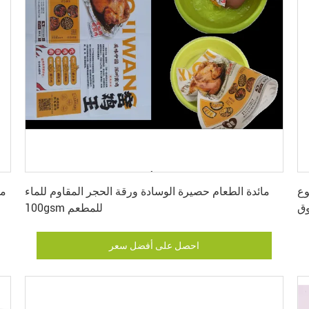
إرسال
احصل على أفضل سعر
وع
مائدة الطعام حصيرة الوسادة ورقة الحجر المقاوم للماء
وق
100gsm للمطعم
احصل على أفضل سعر