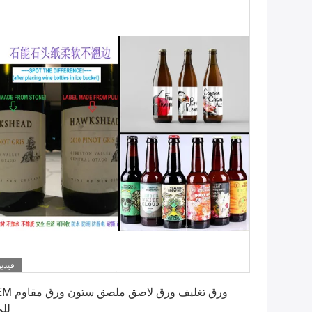
فيديو
احصل على أفضل سعر
OEM ورق تغليف ورق لاصق م
للم