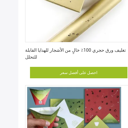
احصل على أفضل سعر
تغليف ورق حجري 100٪ خالٍ من الأشجار للهدايا القابلة
للتحلل
احصل على أفضل سعر