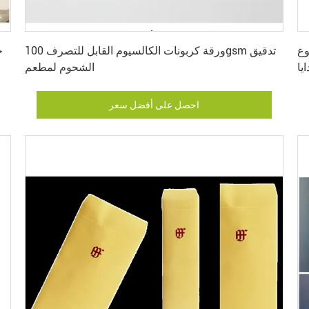
احصل على أفضل سعر
تون
ورقة كربونات الكالسيوم القابل للتصرف 100gsm تدقيق
يا
الشحوم لمطعم
احصل على أفضل سعر