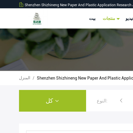
Shenzhen Shizhineng New Paper And Plastic Application Research 
ديو
منتجات
بيت
المنزل
/
كل
النوع:
لفة ورق الحجر