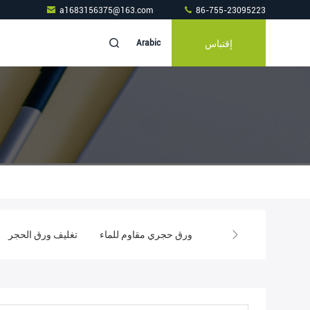
a1683156375@163.com
86-755-23095223
إقتباس
Arabic
كياس بولي قابلة للتسميد
ورق حجري مقاوم للماء
تغليف ورق الحجر