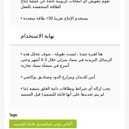
نقوم بتعويض أي انبعاثات كربونية ناتجة عن عملية إنتاج
الطاقة المنخفضة بالفعل.
• يستخدم الإنتاج تقريبا.30٪ طاقة متجددة.
نهاية الاستخدام
• هنا لفترة جيدة ، ليست طويلة ، سوف تتحلل هذه
الرسائل البريدية في سماد منزلي خلال 3-6 أشهر وحتى
أسرع في منشأة سماد تجارية.
• آمن للديدان ومزارع الدود وصناديق بوكاشي.
• يجب إزالة أي شرائط وبطاقات ذاتية الغلق متبقية (ما
لم يتم تحديدها على أنها قابلة للتسميد) قبل التسميد.
Tags:
أكياس بولي سيلفيسيل قابلة للتسميد