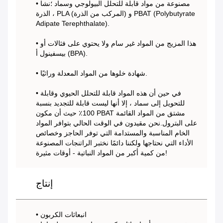
• مصنوعة من مواد قابلة للتحلل البيولوجي وسماد ؛نشا
الذرة ، PLA (المركب من الذرة) و PBAT (Polybutyrate
Adipate Terephthalate).
• هذا المزيج من المواد غير سام ولا يحتوي على فثالات أو
بيسفينول أ (BPA).
• شهادة خلوها من المواد المعدلة وراثيًا.
• في حين أن هذه المواد قابلة للتحلل الحيوي وقابلة
للتحويل إلى سماد ، إلا أنها ليست قابلة للتجديد بنسبة
100٪ حيث أن مكون PBAT مشتق من المواد القائمة
على البترول.نحن مقيدون في الوقت الحالي بتوافر المواد
الخام المناسبة والمستدامة التي توفر الحاجز وخصائص
الأداء التي نحتاجها ولكننا دائمًا نختبر الراتنجات المصنوعة
من كمية أكبر من المواد النباتية - أوقات مثيرة!
إنتاج
• انبعاثات الكربون