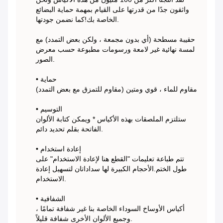
واثقون جدًا من قدرتها على القيام بمهمة حماية البضائع
الخاصة بك!كما نضمن جودتها.
حقيبة مسطحة (أي بدون مجمعة ، ولكن بعض التمدد) مع
لمسة نهائية غير لامعة ورسومات مطبوعة حسب معرض
الصور.
• حماية
مقاوم للماء ، قوي ومتين (مقاوم للتمزق مع بعض التمدد)
• التوسيم
ستلتزم الملصقات بهذه الأكياس * ويمكن كتابة الألوان
الفاتحة بقلم تحديد دائم.
• إعادة استخدام
تتم طباعة تعليمات "القطع هنا لإعادة الاستخدام" على
طول الختم.الأحجام الكبيرة لها سداداتان لتسهيل إعادة
الاستخدام.
• الشفافية
أكياس الأوساخ السوداء الخاصة بنا غير شفافة تمامًا ،
وجميع الألوان الأخرى شفافة قليلاً.