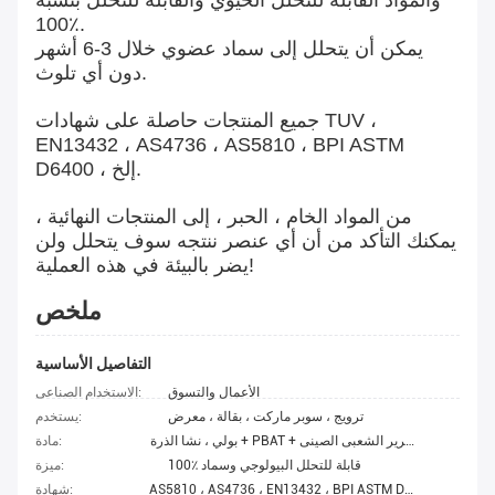
والمواد القابلة للتحلل الحيوي والقابلة للتحلل بنسبة
100٪.
يمكن أن يتحلل إلى سماد عضوي خلال 3-6 أشهر
دون أي تلوث.
جميع المنتجات حاصلة على شهادات TUV ،
EN13432 ، AS4736 ، AS5810 ، BPI ASTM
D6400 ، إلخ.
من المواد الخام ، الحبر ، إلى المنتجات النهائية ،
يمكنك التأكد من أن أي عنصر ننتجه سوف يتحلل ولن
يضر بالبيئة في هذه العملية!
ملخص
التفاصيل الأساسية
الأعمال والتسوق
الاستخدام الصناعى:
ترويج ، سوبر ماركت ، بقالة ، معرض
يستخدم:
بولي ، نشا الذرة + PBAT + جيش التحرير الشعبى الصينى
مادة:
100٪ قابلة للتحلل البيولوجي وسماد
ميزة:
AS5810 ، AS4736 ، EN13432 ، BPI ASTM D6400 ، إلخ.
شهادة: