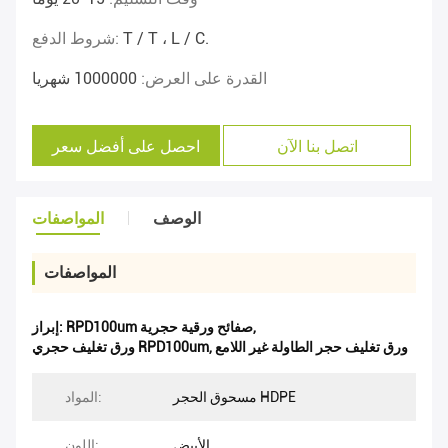
T / T ، L / C.
شروط الدفع:
القدرة على العرض:
1000000 شهريا
اتصل بنا الآن
احصل على أفضل سعر
الوصف
المواصفات
المواصفات
,
RPD100um صفائح ورقية حجرية
إبراز:
ورق تغليف حجر الطاولة غير اللامع
,
ورق تغليف حجري RPD100um
مسحوق الحجر HDPE
المواد:
الأبيض
اللون: