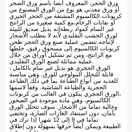
ورق الحجر، المعروف أيضا باسم ورق الصخر
أو ورق معدني هو نوع من الورق المصنوع من
كربونات الكالسيوم المشتقة من الحجر الجيري
أو نفايات الرخام،مع كمية صغيرة من الراتنج
غير السام كمواد ربطةإنه بديل صديق للبيئة
لورق الخشب التقليدي لأنه لا يتطلب الأشجار
لإنتاجه.تتضمن عملية صنع ورق الحجر طحن
كربونات الكالسيوم إلى مسحوق رقيق، خلطها
مع الراتنج، ومن ثم تشكيل أوراق من خلال
عملية مماثلة لصنع الورق التقليدي.
الورق الحجري هو بديل غير سام بالكامل ،
قابلة للتحلل البيولوجي للورق. وهي مناسبة
للعديد من أنواع الطباعة بما في ذلك الطباعة
الحجرية والطباعة الشاشية. وفقاً لاسمها
،الورق الحجري يتكون في الغالب من كربونات
الكالسيوم، وهي مادة موجودة في الصخور
وخالية تماما من الأشجار. سوف تتحلل الورق
بأمان، دون استنفاد الغازات الضارة، وتختفي
تماما في 9 إلى 12 شهرا إذا ترك في
الطبيعة.ويمكن أيضاً حرقها بسهولة دون إطلاق