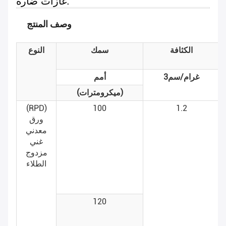
غازات ضارة.
وصف المنتج
الكثافة
سمك
النوع
غرام/سم3
أمم
(ميكرومترات)
(RPD)
100
1.2
ورق
معدني
غني
مزدوج
الطلاء
120