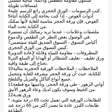
ستكون مقاومة للطقس ودائمة، مثالية للمشي
لمسافات طويلة.
4كتب الرسومات - الورق الحجري رائع للرسم عليه.
5أدوات الغوص - إذا كنت بحاجة إلى الكتابة أثناء
الغوص، فإن ورقة الحجر مناسبة للغاية لأنها تمكنك
من الكتابة تحت الماء.
6ملصقات وعلامات - عندما تريد رسالتك أن تستمر
في الوصول بغض النظر عن الطقس والدموع.
7أكياس التسوق - التسوق الصديق للبيئة سيتضمن
كيس التسوق من الورق الحجري.
8المظروفات - مقاومة للمياه وقابلة لإعادة التدوير
9ورق تغليف - تغليف الشطائر أو الهدايا أو السلع التي
تحتاج إلى طبقة واقية.
10الملاحظات - الملاحظات الورقية الحجرية مثالية
للكتابة، حيث أن ورقة الحجر مشرقة للغاية وتتحمل
جميع أنواع التآكل والمزيل والتلطخ.
11أواني الزهور - طي ورقة الحجر، وتأمينها مع قطعة
من الخيط وسوف يكون لديك وعاء الزهور الأنيق.
12ورق هدية
للطابعات الورقية التي تعمل تحت 65 درجة مئوية. *
طابعات الليزر عادة ما تصدر أكثر من 65 درجة عند
الطباعة.