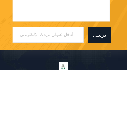
يرسل
Shenzhen Shizhineng New Paper And Plastic
Application Research And Development Co.,
Ltd
a1683156375@163.com
86-755-23095223
211-213 ، المبنى C ، حديقة Yi
ngbo الصناعية ، رقم 1 Fenjin R