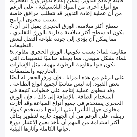
قابلة لإعادة التدوير: يمكن إعادة تدوير ورق الحجر
3.
مع أنواع أخرى من المواد البلاستيكية ، على الرغم
من أن عملية إعادة التدوير قد تتطلب مرافق خاصة
بسبب محتوى الراتنج.
سطح أكثر سلاسة: الورق الحجري يميل إلى أن
4.
يكون له سطح أكثر سلاسة مقارنة بالورق التقليدي ،
مما يمكن أن يؤدي إلى جودة طباعة أفضل لبعض
التطبيقات.
مقاومة للماء: بسبب تكوينها، الورق الحجري مقاوم
5.
للماء بشكل طبيعي، مما يجعله مناسبًا للتطبيقات التي
تكون فيها مقاومة الرطوبة مهمة، مثل الإشارات
الخارجية والملصقات.
على الرغم من هذه المزايا ، فإن ورق الحجر له أيضًا
بعض القيود. إنه ليس مناسبًا لجميع أنواع الطباعة ،
وقد تنطوي عملية إنتاجه على خطوات كثيفة في
استخدام الطاقة. بالإضافة إلى ذلك ، فإن الورق
الحجري يستخدم في جميع أنواع الطباعة.وقد أثارت
مخاوف حول التأثير البيئي للراتنج المستخدم كمواد
ربطة، على الرغم من أن الجهود جارية لتطوير بدائل
أكثر استدامة.من المهم أن نأخذ بعين الاعتبار دورة
حياتها الكاملة وآثارها البيئية.