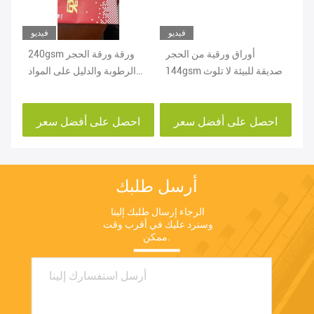
يو
فيديو
فيديو
ون
أوراق ورقية من الحجر
240gsm ورقة ورقة الحجر
ره
144gsm صديقة للبيئة لا تلوث
الرطوبة والدليل على المواد
مص
وع
حسب الطلب الحجم
ورقة الحجر مقاومة المسيل
للدموع
احصل على أفضل سعر
احصل على أفضل سعر
ا
أرسل طلبك
الرجاء إرسال طلبك إلينا 
وسنرد عليك في أقرب وقت 
ممكن.