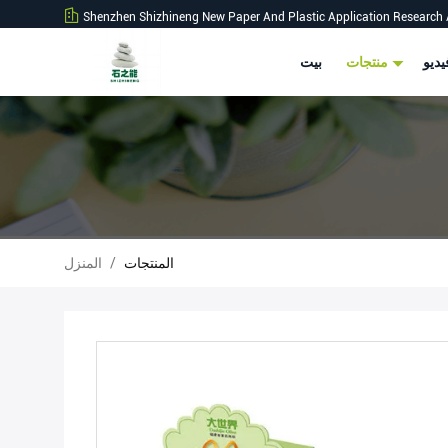
Shenzhen Shizhineng New Paper And Plastic Application Research 
ديو
منتجات
بيت
المنتجات
/
المنزل