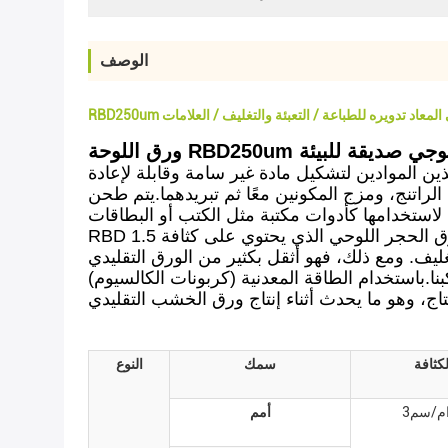
الوصف
وجي المعاد تدويره للطباعة / التعبئة والتغليف / العلامات
يولوجي صديقة للبيئة
ن الموادين لتشكيل مادة غير سامة وقابلة لإعادة
راتنج، ومزج المكونين معًا ثم تبريدهما.يتم طحن
.باستخدام الطاقة المعدنية (كربونات الكالسيوم)
لكثافة
سمك
النوع
م/سم3
أمم