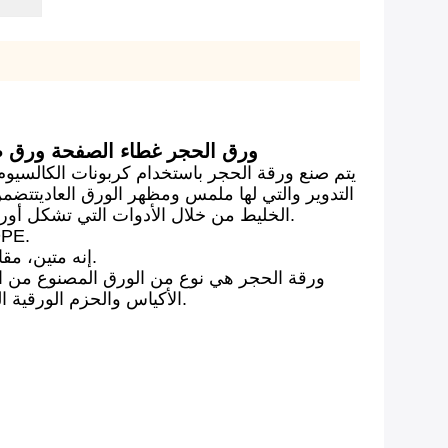
ورق اللوحة RBD250um ورق الحجر غطاء 
يتم صنع ورقة الحجر باستخدام كربونات الكالسيوم
التدوير والتي لها ملمس ومظهر الورق العاديتتضمن
الخليط من خلال الأدوات التي تشكل أوراق من الورق الحجريثم يتم قطع الأوراق إلى الأحجام المطلوبة لاستخدامها كأدوات مكتبة مثل الكتب أو البطاقات.
RBD هو ورق الحجر اللوحي الذي يحتوي على كثاف
إنه متين، مقاوم للزيت والدموع، و مقاوم للماء مما يجعله مثالي للتعبئة والتغليف. ومع ذلك، فهو أثقل بكثير من الورق التقليدي.
ورقة الحجر هي نوع من الورق المصنوع من الحج
الأكياس والحزم الورقية الحجرية خالية من الأشجار، ولا يستخدم الماء أو المبيض أثناء الإنتاج، وهو ما يحدث أثناء إنتاج ورق الخشب التقليدي.