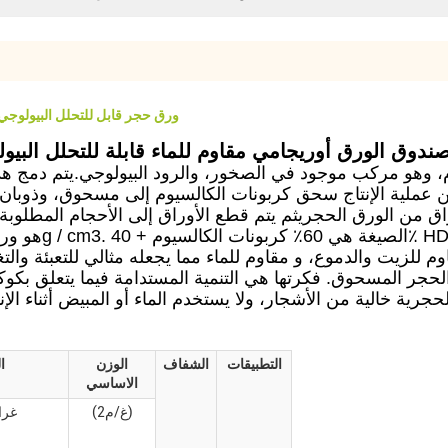
RBD250um ورق حجر قابل للتحلل البيول
الصفحة ورق صندوق الورق أوريجامي مقاوم للماء قابلة للتحلل الب
، وهو مركب موجود في الصخور، والرود البيولوجي.يتم دمج هذي
 عملية الإنتاج سحق كربونات الكالسيوم إلى مسحوق، وذوبان ال
ة 1.5g / cm3. الصيغة هي 60٪ كربونات الكالسيوم + 40٪ HDPE.
ر المسحوق. فكرتها هي التنمية المستدامة فيما يتعلق بكوكبنا
التطبيقات
الشفاف
الوزن
ا
الاساسي
(غ/م2)
غرا