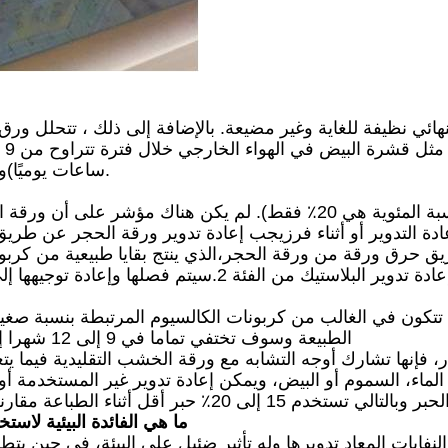
هائي نظيفة للغاية وغير مضيعة. بالإضافة إلى ذلك ، تتحلل ورق ال
ساعات يوميًا)ويمكن أيضاً حرقها بسهولة دون إطلاق غازات ضارة.
ورقة الحجر قابلة لإعادة التدوير مع البلاستيك (النسبة المئوية هي 20٪ فق
يق حرق ورقة من ورقة الحجر،الذي ينتج بقايا طبيعية من كربو
تكون في الغالب من كربونات الكالسيوم المرتبطة بنسبة صغيرة 
الطبيعة وسوف تختفي تماما في 9 إلى 12 شهرا إذا ترك في الطبيعةبدون استنزاف أي غازات ضارة
، الماء، السموم أو البيض، ويمكن إعادة تدوير غير المستخدمة أو
ما هي الفائدة البيئية لاست