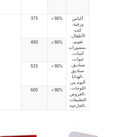
أكياس
> 90%
375
ورقية،
كتب
الأطفال،
تقويم،
450
> 90%
منشورات،
كتيبات،
عبوات،
صناديق،
525
> 90%
صناديق
الهدايا،
ألبوم من
اللوحات،
600
> 90%
العروض،
التطبيقات
الخارجية،