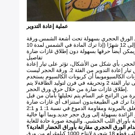
عملية إعادة التدوير
ورق الحجري بسهولة تحت أشعة الشمس.ورقة G-ECO سميكة
200 ميكرون ستبدأ في الانكسار والشقوق مثل قشرة البيض في الهواء الخارجي خلال فترة تتراوح من 9 إلى 12 شهرًا (إذا ترك المادة في الشمس لمدة 10
تفاصيل
ط). لم يكن هناك مؤشر على أن ورقة الحجر، بأي شكل من الأشكال، تؤثر على تيار إعادة
التدوير.لا يسبب أي اضطراب في مراكز إعادة التدوير أو أثناء فرزيجب إعادة تدوير ورقة الحجر عن طريق تيار إعادة التدوير من الفئة 2. ورقة الحجر ليست
نات الكالسيوموبما أن كربونات الكالسيوم يستخدم
كملء في البلاستيك، فإنه إضافة مفيدة إلى تيار إعادة تدوير البلاستيك من الفئة 2.سيتم فصلها وإعادة توجيهها إلى تيار الفئة 2 وتحريقه في فرن لتوليد الطاقةلا يتم
إطلاق غازات ضارة من خلال حرق ورق الحجر.
من الراتنج غير السام.يتم تحليلها بأمان من قبل
 الزائدة بسهولة إلى ورق حجر جديد.وبما أنها خالية
خدام الورق الحجري مقارنة بأوراق الخضار العادية؟
ويتم إنتاج ورق الحجر بالكامل من مواد النفايات المعاد تدويرها وله تأثير ضئيل على البيئة، في حين يتطلب قطع 18 شجرة لإنتاج 1000 كيلوغرام من ورق