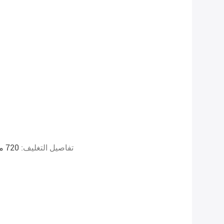
تفاصيل التغليف:
720 مم عرض في لفة ، 720 * 1020 مم في ورقة