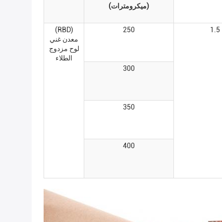
(ميكرومترات)
(RBD)
250
1.5
معدن غني
لوح مزدوج
الطلاء
300
350
400