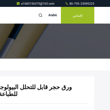
a1683156375@163.com
86-755-23095223
إقتباس
Arabic
للطباعة 