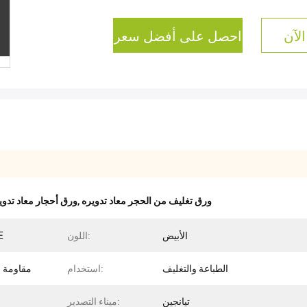
الآن
احصل على أفضل سعر
ورق تغليف من الحجر معاد تدويره
,
ورق أحجار معاد تدوي
الأبيض
اللون:
كر
الطباعة والتغليف
استخدام:
مقاومة ل
تيانجين
ميناء التصدير: