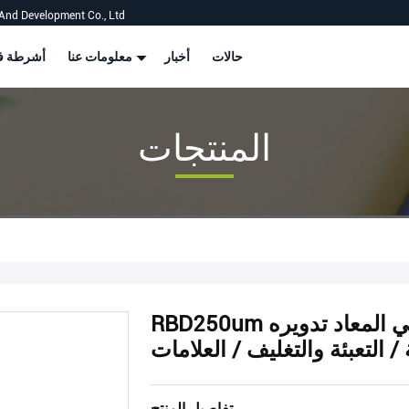
And Development Co., Ltd
حالات
أخبار
معلومات عنا
أشرطة في
المنتجات
RBD250um ورق حجر قابل للتحلل البيولوجي المعاد تدويره
/ التعبئة والتغليف / العلامات
تفاصيل المنتج