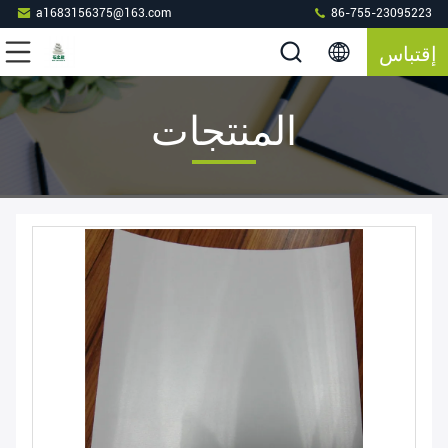
a1683156375@163.com
86-755-23095223
إقتباس
المنتجات