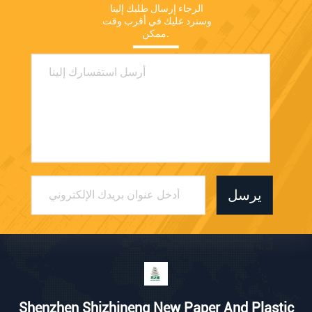
الرجاء إرسال طلبك إلينا 
وسنرد عليك في أقرب وقت 
ممكن.
يرسل
Shenzhen Shizhineng New Paper And Plastic