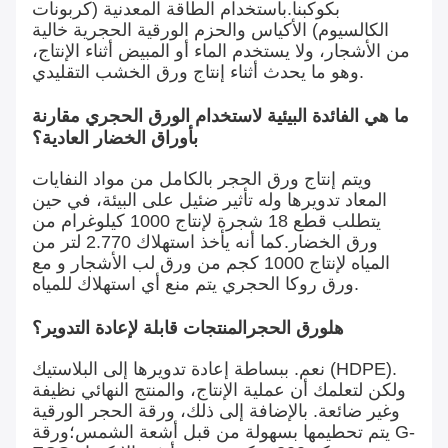
بكوكبنا.باستخدام الطاقة المعدنية (كربونات
الكالسيوم) الأكياس والحزم الورقية الحجرية خالية
من الأشجار، ولا يستخدم الماء أو المبيض أثناء الإنتاج،
وهو ما يحدث أثناء إنتاج ورق الخشب التقليدي.
ما هي الفائدة البيئية لاستخدام الورق الحجري مقارنة
بأوراق الخضار العادية؟
ويتم إنتاج ورق الحجر بالكامل من مواد النفايات
المعاد تدويرها وله تأثير ضئيل على البيئة، في حين
يتطلب قطع 18 شجرة لإنتاج 1000 كيلوغرام من
ورق الخضار.كما أنه يأخذ استهلاك 2.770 لتر من
المياه لإنتاج 1000 كجم من ورق لب الأشجار و مع
ورق روكا الحجري يتم منع أي استهلاك للمياه.
هل
ورق الحجر
المنتجات قابلة لإعادة التدوير؟
نعم. ببساطة إعادة تدويرها إلى البلاستيك (HDPE).
ولكن لتعلمك أن عملية الإنتاج، والمنتج النهائي نظيفة
وغير ضائعة. بالإضافة إلى ذلك، ورقة الحجر الورقية
يتم تحطيمها بسهولة من قبل أشعة الشمس؛ورقة G-