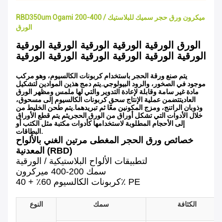
RBD350um Ogami 200-400 ميكرون ورق حجر سميك للبلاستيك /
الورق
الورق الورقية الورقية الورقية الورقية الورقية
الورقية الورقية الورقية الورقية الورقية الورقية
يتم صنع ورقة الحجر باستخدام كربونات الكالسيوم، وهو مركب
موجود في الصخور، والرود البيولوجي.يتم دمج هذين الموادين لتشكيل
مادة غير سامة وقابلة لإعادة التدوير والتي لها ملمس ومظهر الورق
العاديتتضمن عملية الإنتاج سحق كربونات الكالسيوم إلى مسحوق،
وذوبان الراتنج، ومزج المكونين معًا ثم تبريدهما.يتم طحن الخليط من
خلال الأدوات التي تشكل أوراق من الورق الحجريثم يتم قطع الأوراق
إلى الأحجام المطلوبة لاستخدامها كأدوات مكتبة مثل الكتب أو
البطاقات.
خصائص ورق الحجر المغطى مرتين الغني بالألواح
المعدنية (RBD)
لتطبيقات الألواح البلاستيكية / الورقية
سمك 200-400 ميركرون
كربونات الكالسيوم 60٪ + 40٪ PE
الكثافة
سمك
النوع