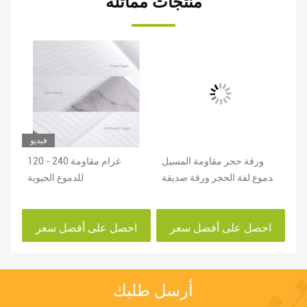
منتجات مماثلة
فيديو
ئة
ورقة حجر مقاومة المسيل
120 - 240 غرام مقاومة
لورق
للدموع لفة الحجر ورقة صديقة
للدموع الحيوية
ري
للبيئة 375-600gsm للصندوق
جر
احصل على أفضل سعر
احصل على أفضل سعر
ا
أرسل طلبك