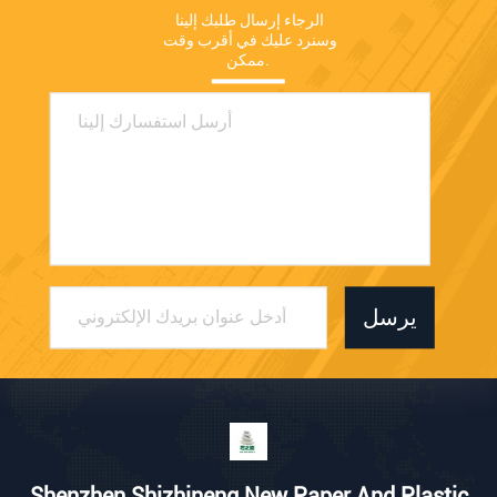
الرجاء إرسال طلبك إلينا 
وسنرد عليك في أقرب وقت 
ممكن.
يرسل
Shenzhen Shizhineng New Paper And Plastic