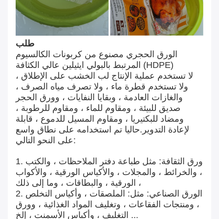
طلب
الورق الحجري مصنوع من كربونات الكالسيوم
المرتبط بالبولي ايثيلين عالي الكثافة (HDPE)
لا تستخدم عملية الإنتاج لب الخشب على الإطلاق ،
ولا تستخدم قطرة ماء ، ولا تصرف مياه الصرف ،
والغازات العادمة ، وبقايا النفايات ، وورق الحجر
صديق للبيئة ، ومقاوم للماء ، ومقاوم للرطوبة ،
ومضاد للبكتيريا ، ومقاوم المسيل للدموع ، قابلة
لإعادة التدوير.حاليا تم استخدامه على نطاق واسع
على النحو التالي:
1. ورق الثقافة: مثل طباعة دفتر الملاحظات ، والكتب
، والخرائط ، والمجلات ، والأكياس الورقية ، والأكواب
الورقية ، والبطاقات ، وما إلى ذلك ،
2. الورق الصناعي: مثل: الملصقات ، وأكياس التخلص
، ومنتجات الفقاعات ، وتغليف المواد الغذائية ، وورق
التغليف ، وأكياس الأسمنت ، إلخ ...