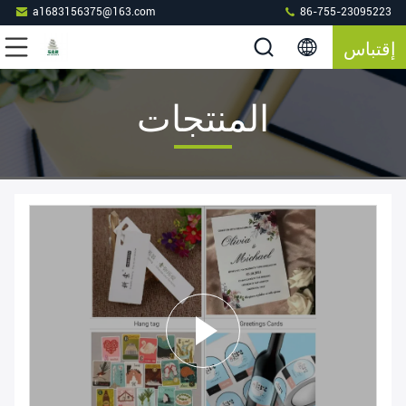
a1683156375@163.com
86-755-23095223
إقتباس
المنتجات