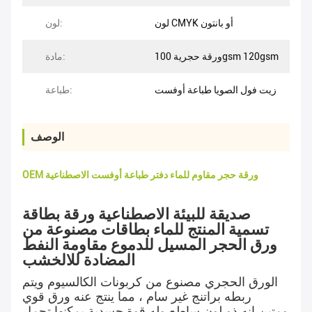
لون CMYK أو بانتون
لون:
ورقة حجرية 100gsm 120gsm
مادة:
زيت فول الصويا طباعة أوفست
طباعة:
الوصف
OEM ورقة حجر مقاوم للماء دفتر طباعة أوفست الاصطناعية
صديقة للبيئة الاصطناعية ورقة بطاقة
تسمية المنتج للماء بطاقات مصنوعة من
ورق الحجر المسيل للدموع مقاومة النفط
المضادة للالخشب
الورق الحجري مصنوع من كربونات الكالسيوم ويتم
ربطه براتنج غير سام ، مما ينتج عنه ورق قوي
ومتين.إنه ذو لون ساطع وله قوة جسدية يمكنها تحمل