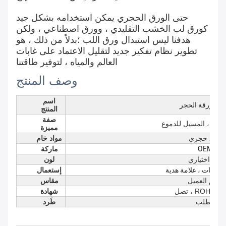
حتى الورق الحجري يمكن استخدامه بشكل جيد
كورق لب الخشب التقليدي ، وورق اصطناعي ، ولكن
هدفنا ليس استبدال ورق اللب ؛بدلاً من ذلك ، هو
تطوير نظام تفكير جديد لتقليل الاعتماد على غابات
العالم والمياه ، لتوفير طاقتنا
وصف المنتج
اسم
امة ورقة الحجر
المنتج
صفة
لماء ، المسيل للدموع
مميزة
ورق حجري
مواد خام
OEM
ماركة
لون اختياري
لون
لمنتجات ، علامة هدية
إستعمال
حجم العميل
مقاس
، ROHS ، SGS
شهادة
كطلب
طَرد