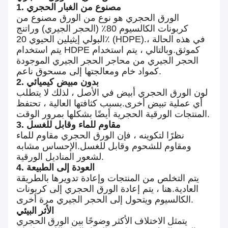
1. مصنوع من الغبار الحجري
الورق الحجري هو نوع من الورق مصنوع من
كربونات الكالسيوم 80٪ (الحجر الجيري) وراتنج
البولي إيثيلين الحيوي 20٪ (HDPE).في هذه الحالة ،
يتم استخدام HDPE كموثق.وبالتالي ، يتم استخدام
الحجر الجيري من محاجر الحجر الجيري الموجودة
كمواد خام ومعالجتها إلى مسحوق ناعم.
2. بدون مبيض كيميائي
لون الورق الحجري أبيض في الأصل ، لذلك لا يتطلب
أي عملية تبيض أخرى.بسبب كثافتها العالية ، تحتفظ
المنتجات الورقية الحجرية أيضًا بشكلها بمرور الوقت.
3. مقاوم للماء وقابل للغسل
نظرًا لتكوينه ، فإن الورق الحجري مقاوم للماء
ومقاوم للشحوم وقابل للغسل.الإحساس مشابه
لشعور المناديل الورقية.
4. العودة إلى الطبيعة
يتم التخلص من المنتجات وإعادة تدويرها بالطريقة
العادية.هنا ، يتم إعادة الورق الحجري إلى كربونات
الكالسيوم ويتحول إلى الحجر الجيري مرة أخرى.
الأثر البيئي
يتمثل الاختلاف الأكثر وضوحًا بين الورق الحجري