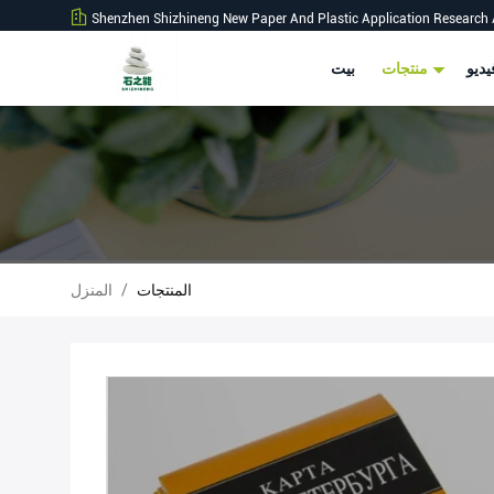
Shenzhen Shizhineng New Paper And Plastic Application Research 
ديو
منتجات
بيت
المنتجات
/
المنزل