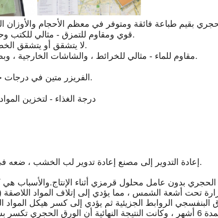
حجري بقيم طباعة فائقة ومتوفر في معظم الأحجام والأوزان الخا
قوي ومقاوم للتمزق - مثالي للكتب وحمل الحقائب والاستخدامات حيث تكون القوة ميزة.
لا يتشقق أو يتشقق الخط الأبيض على الطيات - مناسب للخرائط والكتيبات.
مقاوم للماء - مثالي للخرائط ، والشاشات الخارجية ، وبطاقات نقاط الجولف ، والأظرف ، والوسادات ، إلخ.
الفريزر متين في درجات حرارة منخفضة للغاية - ممتاز لتغليف أغذية المجمد.
درجة الغذاء - لتخزين المواد 
(1) إعادة التدوير إلى مصنع إعادة تدوير لب الخشب ، ضعه في حوض اللب المذاب ثم اصطياده للتخلص منه.
ارة تحت أشعة الشمس ، مما يؤدي إلى إتلاف المواد اللاصقة (ا
 البنفسجي الروابط الجزيئية ثم يؤدي إلى كسر هيكل المواد ا
حجرية 200 ميكرومتر تحت أشعة الشمس لمدة 6 أشهر ، وكانت النتيجة النهائية أ