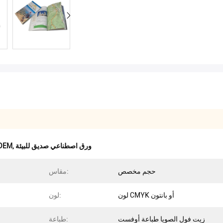
ورق اصطناعي صديق للبيئة
,
ورق الحجر المقاوم للم
حجم مخصص
مقاس:
لون CMYK أو بانتون
لون:
زيت فول الصويا طباعة أوفست
طباعة: