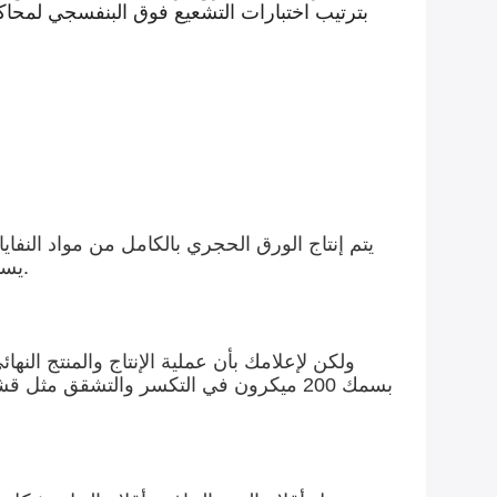
يستهلك 2.770 لترًا من الماء لإنتاج 1.000 كجم من لب الورق الورقي ومع ورق حجر روكا يتم منع أي استهلاك للمياه.