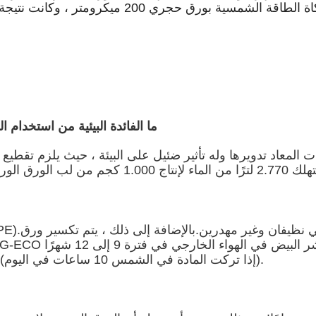
بترتيب اختبارات التشعيع فوق البنفسجي لمحاكاة الط
1. ما الفائدة البيئية من استخدا
(إذا تركت المادة في الشمس 10 ساعات في اليوم).يمكن أيضًا حرقه بسهولة دون إطلاق غازات ضارة.