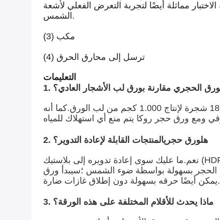
اقة الشمسية بورق حجري 200 ميكرومتر ، وكانت نتيجة الاختبار مماثلة أيضًا لتجربة التعرض الفعلي لأشعة
الشمس.
(3) مكب
(4) ترسل إلى محارق الحرق
التعليمات
م الورق الحجري مقارنة بورق لب الأشجار العادي؟
يتم إنتاج الورق الحجري بالكامل من مواد النفايات المعاد تدويرها وله تأثير ضئيل على البيئة ، حيث يلزم تقطيع 18 شجرة لإنتاج 1.000 كجم من لب الورق.كما أنه
2. هل
ورق حجري
المنتجات القابلة لإعادة التدوير؟
نعم.ما عليك سوى إعادة تدويره إلى بلاستيك (HDPE).ولكن لإعلامك بأن عملية الإنتاج والمنتج النهائي نظيفان وغير مهدرين.بالإضافة إلى ذلك ، يتم تكسير ورق
الحجر بسهولة بواسطة ضوء الشمس ؛سيبدأ ورق G-ECO بسمك 200 ميكرون في التكسر والتشقق مثل قشر البيض في الهواء الخارجي في فترة 9 إلى 12 شهرًا
3. ماذا يحدث للأقلام المختلفة على هذه الورقة؟