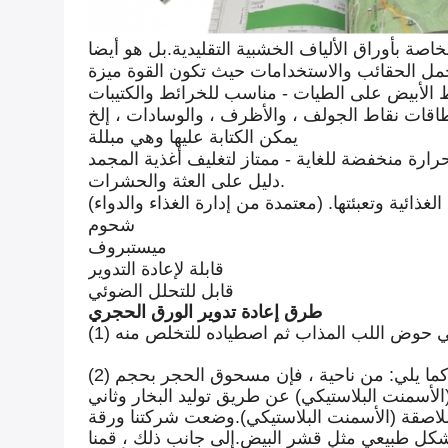
صة بأوراق الألياف الخشبية التقليدية.بل هو أيضا
يمكن الكتابة عليها وهي مبللة
دليل على العثة والحشرات.
الغذائية وتعبئتها. (معتمدة من إدارة الغذاء والدواء)
شحوم
ميستبروف
قابلة لإعادة التدوير
قابل للتحلل الضوئي
طرق إعادة تدوير الورق الحجري
(2) لا يزال من الممكن إجراء تدهور الضوء للورق الحجري بدون عامل محلول قرمزي أثناء الإنتاج.والأسباب هي كما يلي: من ناحية ، فإن مسحوق الحجر بحجم
لأسمنت البلاستيكي) عن طريق توليد البخار وثاني
للاصقة (الأسمنت البلاستيكي).وضعت شركتنا ورقة
ن الورق الحجري تكسر بشكل طبيعي مثل قشر البيض.إلى جانب ذلك ، قمنا