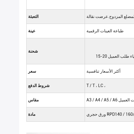
التعبئة
طباعة العينات الرقمية
عينة
شحنة
انتهاء طلب العميل
أكثر الأسعار تنافسية
سعر
T / T ، LC ،
شروط الدفع
متطلبات العميل
مقاس
RPD140 / 160/18
مادة