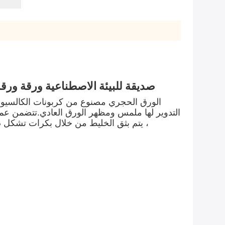
صديقة للبيئة الاصطناعية ورقة ورقة
الورق الحجري مصنوع من كربونات الكالسيوم ،
التدوير لها ملمس ومظهر الورق العادي.تتضمن عملية
، يتم بثق الخليط من خلال بكرات تشكل صف