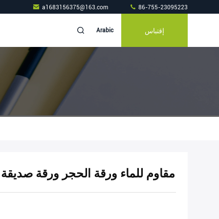
a1683156375@163.com
86-755-23095223
إقتباس
Arabic
OEM ODM مقاوم للماء ورقة الحجر ورقة صديقة