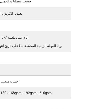
حسب متطلبات العميل
تصدير الكرتون المضلع المزدوج.عرضت نقالة.
5-7 أيام عمل للعينة.
15-20 يومًا للمهلة الزمنية المجمّعة بناءً على تاريخ 
A3 / A4 / A5 / A6 ؛حسب 
ورق حجري 0 ، 168gsm ، 192gsm ، 216gsm