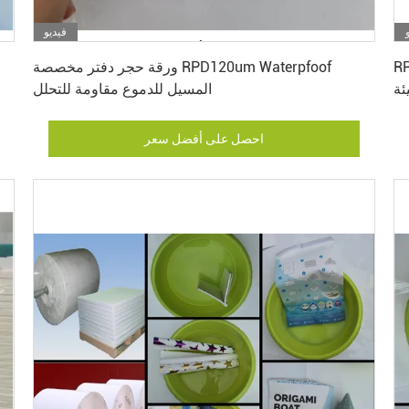
فيديو
احصل على أفضل سعر
م للدموع
ورقة حجر دفتر مخصصة RPD120um Waterpfoof
ئة
المسيل للدموع مقاومة للتحلل
احصل على أفضل سعر