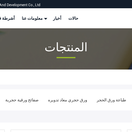
And Development Co., Ltd
حالات
أخبار
معلومات عنا
أشرطة في
المنتجات
رق الحجر
طباعة ورق الحجر
ورق حجري معاد تدويره
صفائح ورقي