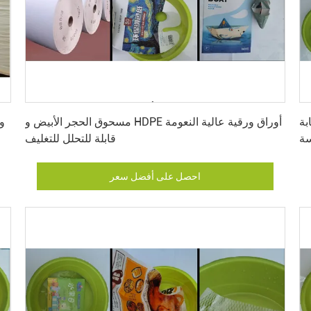
احصل على أفضل سعر
بة
مسحوق الحجر الأبيض و HDPE أوراق ورقية عالية النعومة
و
سة
قابلة للتحلل للتغليف
احصل على أفضل سعر