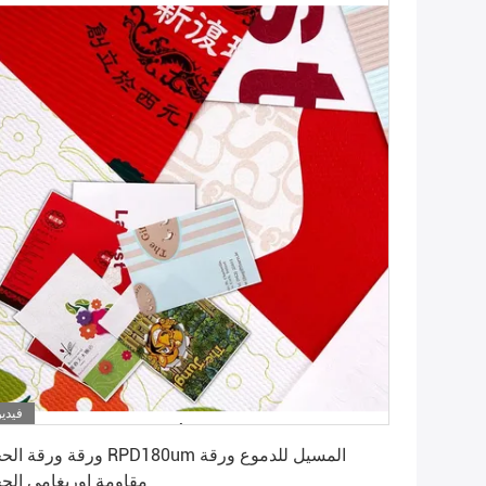
فيديو
احصل على أفضل سعر
ورقة ورقة الحجر RPD180um المسيل للدمو
مقاومة اوريغامي الح