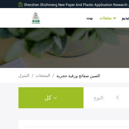
Shenzhen Shizhineng New Paper And Plastic Application Research 
ديو
منتجات
بيت
المنتجات
المنزل
الصين صفائح ورقية حجرية
/
/
كل
النوع:
ة حجرية
لفة ورق الحجر