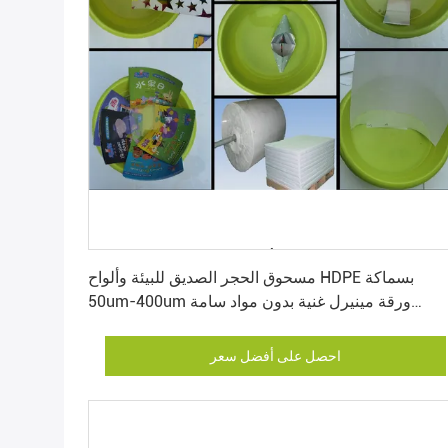
احصل على أفضل سعر
مسحوق الحجر الصديق للبيئة وألواح HDPE بسماكة
50um-400um ورقة مينيرل غنية بدون مواد سامة
للتغليف
احصل على أفضل سعر