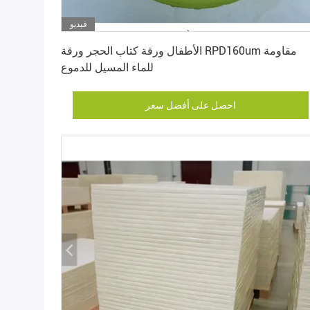
فيديو
احصل على أفضل سعر
الأطفال ورقة كتاب الحجر ورقة RPD160um مقاومة
للماء المسيل للدموع
احصل على أفضل سعر