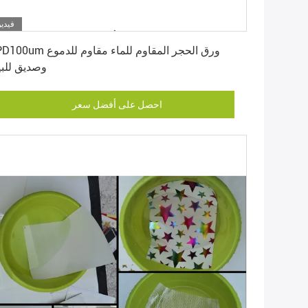
فيديو
احصل على أفضل سعر
RPD100um ورق الحجر المقاوم للماء مقاو
وصديق للبي
احصل على أفضل سعر