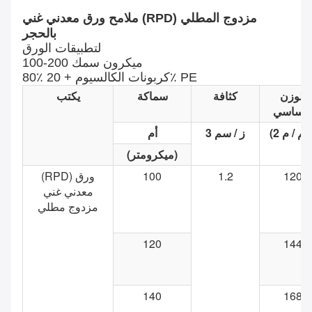
ملامح ورق معدني غني (RPD) مزدوج المطلي
بالحجر
لتطبيقات الورق
100-200 ميكرون سمك
80٪ كربونات الكالسيوم + 20٪ PE
الوزن
كثافة
سماكة
يكتب
لأساسي
ز / سم 3
أم
(ميكرومتر)
120
1.2
100
(RPD) ورق
معدني غني
مزدوج مطلي
120
144
140
168