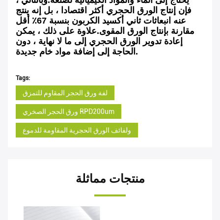
يحتاج إلى الماء والمواد الكيميائية لصنعه.وبالتالي ،
فإن إنتاج الورق الحجري أكثر اقتصادا ، بل إنه ينتج
عنه انبعاثات ثاني أكسيد الكربون بنسبة 67٪ أقل
مقارنة بإنتاج الورق المقوى.علاوة على ذلك ، يمكن
إعادة تدوير الورق الحجري إلى ما لا نهاية ، دون
الحاجة إلى إضافة مواد خام جديدة.
Tags:
لفة ورق الحجر المقاوم للتمزق
ورق الحجر الصخري RPD200um
ولفائف الورق الحجرية المقاومة للدموع
منتجات مماثلة