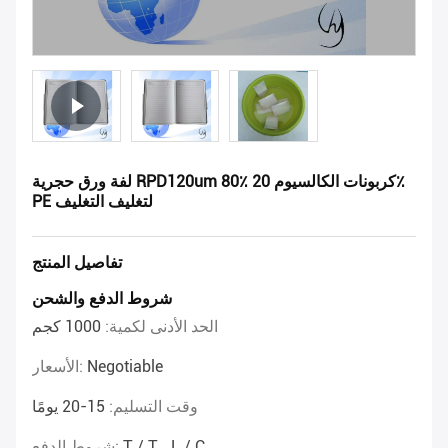
لفة ورق حجرية RPD120um 80٪ كربونات الكالسيوم 20٪
PE لتغليف التغليف
تفاصيل المنتج
شروط الدفع والشحن
الحد الأدنى لكمية:
1000 كجم
Negotiable
الأسعار:
وقت التسليم:
15-20 يومًا
T / T ، L / C.
شروط الدفع: