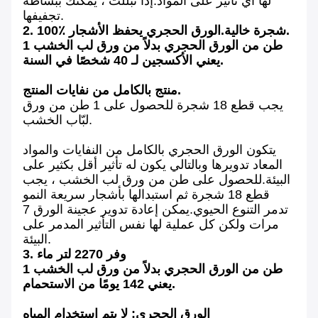
لها أي تأثير على المواد.إذا تبللت ، يمكنك ببساطة
تجفيفها.
2. 100٪ شجرة خالية.الورق الحجري يحفظ الأشجار.
1 طن من الورق الحجري بدلاً من ورق لب الخشب
يعني الأكسجين لـ 40 شخصًا في السنة.
منتج بالكامل من نفايات المنتج.
يجب قطع 18 شجرة للحصول على 1 طن من ورق
لبّاب الخشب.
يتكون الورق الحجري بالكامل من النفايات والمواد
المعاد تدويرها وبالتالي يكون له تأثير أقل بكثير على
البيئة.للحصول على طن من ورق لب الخشب ، يجب
قطع 18 شجرة ثم استبدالها بأشجار سريعة النمو
تدمر التنوع الحيوي.يمكن إعادة تدوير عجينة الورق 7
مرات ولكن كل عملية لها نفس التأثير المدمر على
البيئة.
3. وفر 2270 لتر ماء
1 طن من الورق الحجري بدلاً من ورق لب الخشب
يعني 142 يومًا من الاستحمام.
الورق الحجري: لا يتم استخدام المياه