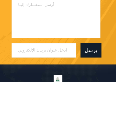
يرسل
Shenzhen Shizhineng New Paper And Plastic
Application Research And Development Co.,
Ltd
a1683156375@163.com