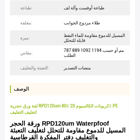
طباعة أوفست وآلة لف
طباعة:
طلاء مزدوج الجوانب
مغلفة:
المسيل للدموع مقاومة للماء النفط
ميزة:
قابلة للتحلل
787 889 1092 1194 مم أو حسب
مقاس:
الطلب
منصات التصدير
التعبئة والتغليف:
الوصف
لفة ورق حجرية RPD120um 80٪ كربونات الكالسيوم 20٪ PE
لتغليف التغليف
ورقة الحجر RPD120um Waterpfoof
المسيل للدموع مقاومة للتحلل لتغليف التعبئة
والتغليف دفتر المفكرة القرطاسية