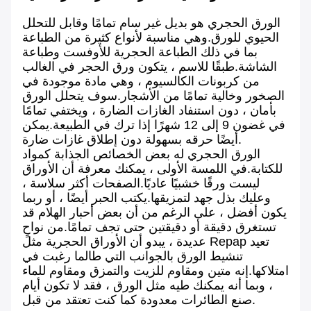
الورق الحجري هو بديل غير سام تمامًا وقابل للتحلل
الحيوي للورق.وهي مناسبة لأنواع كثيرة من الطباعة
بما في ذلك الطباعة الحجرية للأوفست وطباعة
الشاشة.طبقًا للاسم ، يتكون ورق الحجر في الغالب
من كربونات الكالسيوم ، وهي مادة موجودة في
الصخور وخالية تمامًا من الأشجار.سوف يتحلل الورق
بأمان ، دون استنفاد الغازات الضارة ، ويختفي تمامًا
في غضون 9 إلى 12 شهرًا إذا ترك في الطبيعة.يمكن
أيضًا حرقه بسهولة دون إطلاق غازات ضارة.
الورق الحجري له بعض الخصائص الجذابة كمواد
للكتابة.في اللمسة الأولى ، يمكنك معرفة أن الأوراق
ليست ورقًا خشبيًا عاديًا.الصفحات أكثر سلاسة ،
وعليك بذل جهد لتمزيقها.يكتب الحبر أيضًا ، أو ربما
يكون أفضل ، على الرغم من أن بعض أحبار الهلام قد
تستغرق دقيقة أو دقيقتين حتى تجف تمامًا.من نواحٍ
عديدة ، يبدو أن الأوراق الحجرية مثل Repap تعيد
تنشيط الورق بالجوانب التي طالما رغبت في
امتلاكها.إنه متين ومقاوم للزيت والتمزق ومقاوم للماء
، وبما أنه يمكنك طيه مثل الورق ، فقد لا تكون أيام
صنع الطائرات معدودة كما كنت تعتقد من قبل.