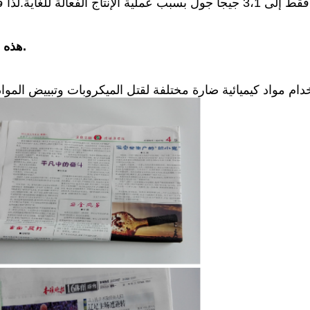
هذه المواد الكيميائية ضرورية لتبييض ألياف لب الخشب.