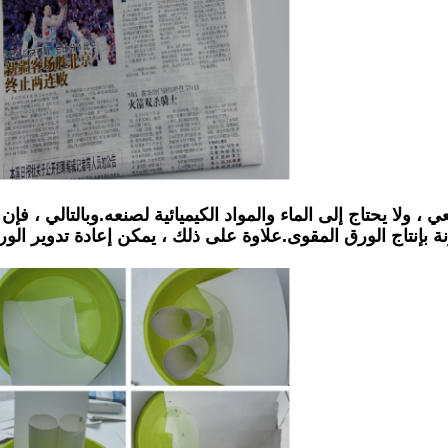
لا يحتاج إلى الماء والمواد الكيميائية لصنعه.وبالتالي ، فإن إ
أكسيد الكربون بنسبة 67٪ أقل مقارنة بإنتاج الورق المقوى.علاوة على ذلك ، يمكن إع