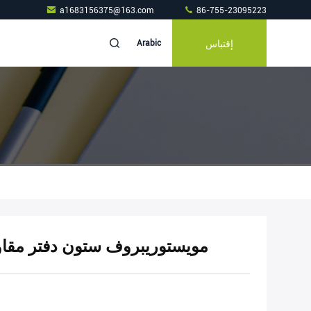
a1683156375@163.com
86-755-23095223
إقتباس
Arabic
مويستوريبروف ستون دفتر مقا