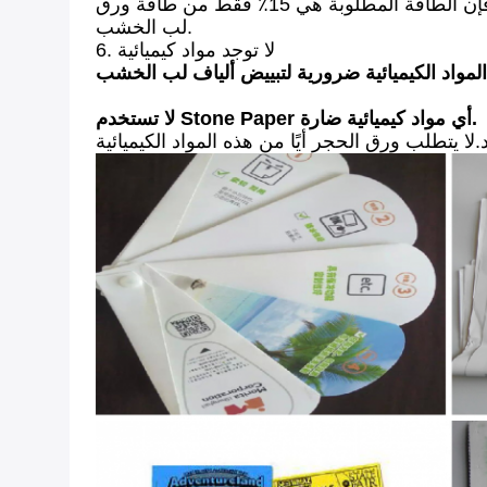
للحصول على 1 طن من الورق الحجري ، تحتاج فقط إلى 3،1 جيجا جول بسبب عملية الإنتاج الفعالة للغاية.لذا فإن الطاقة المطلوبة هي 15٪ فقط من طاقة ورق
لب الخشب.
6. لا توجد مواد كيميائية
لا تستخدم Stone Paper أي مواد كيميائية ضارة.