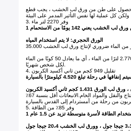
لبيئة.للحصول على طن من ورق لب الخشب ، يجب قطع
3. وفر 2270 لتر ماء
الورق الحجري: لا يتم استخدام المياه
أثناء إنتاج 1 طن من ورق لب الخشب ، يتم فقد 2.770 لتر من أصل 35.000.لذا فإن استخدام ورق الحجر يوفر 2.770 لترًا من الماء ، أي ما يعادل 50 كوبًا من الماء
لكل شخص شهريًا.
4. تقليل 949 كجم من ثاني أكسيد الكربون
انبعاثات ثاني أكسيد الكربون من الإنتاج إلى المستخدم النهائي: انبعاثات ثاني أكسيد الكربون الناتجة عن عملية الإنتاج والنقل والمواد الخام.الانبعاثات أقل بنسبة 67٪
5. وفر 85٪ من الطاقة