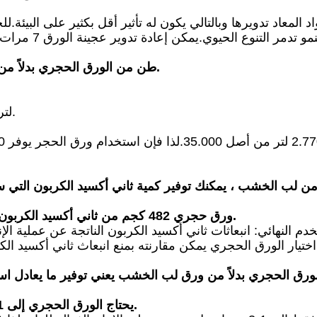
اد المعاد تدويرها وبالتالي يكون له تأثير أقل بكثير على ا
1 طن من الورق الحجري بدلاً من ورق لب الخشب يعني 142 يومًا من الاستحمام.
35.000 لتر من الماء ضروري لإنتاج ورق لب الخشب.
ورق حجري 482 كجم من ثاني أكسيد الكربون ، ورق لب الورق 1.431 كجم ثاني أكسيد الكربون.
يحتاج الورق الحجري إلى 3،1 جيجا جول ، وورق لب الخشب 20،4 جيجا جول.