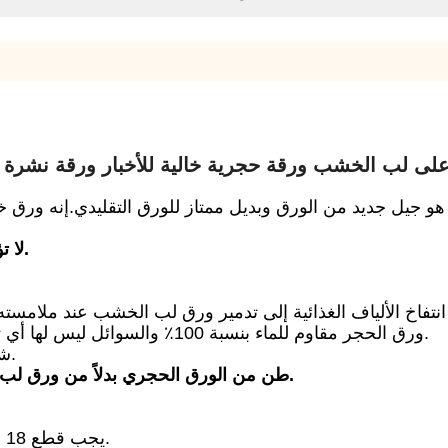
ومة الطين والدليل على لب الخشب ورقة حجرية خالية للأخبار ورقة نش
لا تؤثر السوائل مثل الماء والزيت على الورق الحجري.
ورق الحجر مقاوم للماء بنسبة 100٪ والسوائل ليس لها أي تأثير على المواد.إذا تبللت ، يمكنك ببساطة تجفيفها.
2. 100٪ شجرة خالية.الورق الحجري يحفظ الأشجار.
1 طن من الورق الحجري بدلاً من ورق لب الخشب يعني الأكسجين لـ 40 شخصًا في السنة.
يجب قطع 18 شجرة للحصول على 1 طن من ورق لبّاب الخشب.