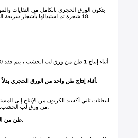
يتكون الورق الحجري بالكامل من النفايات والمو
18 شجرة ثم استبدالها بأشجار سريعة النمو تدمر التنوع الحيوي.يمكن إعادة تدوير عجينة الورق 7 مرات ولكن كل عملية لها نفس التأثير المدمر على البيئة.
أثناء إنتاج طن واحد من الورق الحجري بدلاً من لب الخشب ، يمكنك توفير كمية ثاني أكسيد الكربون التي سيتم إنفاقها في رحلة تبلغ 4.520 كيلومترًا بالسيارة.
من ورق لب الخشب.اختيار الورق الحجري يمكن مقارنته بمنع انبعاث ثاني أكسيد الكربون من رحلة من أمستردام إلى القدس بالسيارة.
1 طن من الورق الحجري بدلاً من ورق لب الخشب يعني توفير ما يعادل استخدام الطاقة لأسرة متوسطة تزيد عن 1.5 عام.