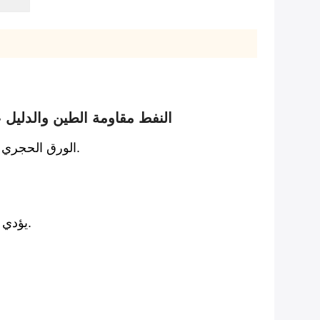
مقاوم للماء Moistureproof النفط مقا
الورق الحجري هو جيل جديد من الورق وبديل ممتاز للورق التقليدي.إنه ورق خالٍ من الأشجار ويتكون بالكامل تقريبًا من المعادن.
يؤدي انتفاخ الألياف الغذائية إلى تدمير ورق لب الخشب عند ملامسته للسائل.النتيجة: تشوه سطح الطباعة وتلف المنتج.