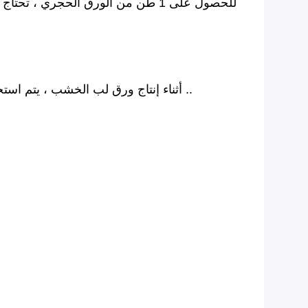
أثناء إنتاج ورق لب الخشب ، يتم استخدام مواد كيميائية ضارة مختلفة لقتل الميكروبات وتبييض المواد.لا يتطلب ورق الحجر أيًا من هذه المواد الكيميائية ..