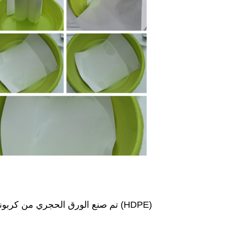
تم صنع الورق الحجري من كربونات الكالسيوم المرتبط بالبولي إيثيلين عالي الكثافة (HDPE)