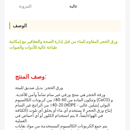
عالية
المرونة:
الوصف
ورق الحجر المقاوم للماء من قبل إدارة الصحة والعقاقير مع إمكانية
طباعة عالية للأدوات والعبوات
وصف المنتج:
ورق الحجر: بديل صديق للبيئة
ورقة الحجر هي منتج ورقي غير سام تماماً وآمن للأغذية.
وتتكون المادة من 60-80٪ من كربونات الكالسيوم (CaCO) و
20-40٪ من الراتنج غير السام (HDPE - البولي إيثيلين عالي
الكثافة).إنتاج ورق الحجر لا يستخدم أي ماء أو يخلق أي تلوث
في الهواءأيضاً، لا يتم استخدام الكلور أو أي أحماض في
العملية.
يتم جمع الكربونات الكالسيوم المستخدمة من مواد نفايات