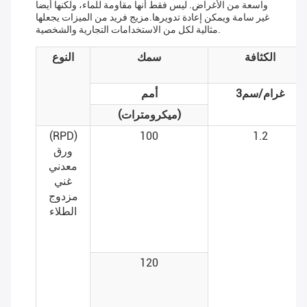
واسعة من الأغراض. ليس فقط أنها مقاومة للماء، ولكنها أيضا
غير سامة ويمكن إعادة تدويرها.مزيج فريد من الميزات يجعلها
مثالية لكل من الاستخدامات التجارية والشخصية.
الكثافة
سمك
النوع
غرام/سم3
أمم
(ميكرومترات)
(RPD)
100
1.2
ورق
معدني
غني
مزدوج
الطلاء
120