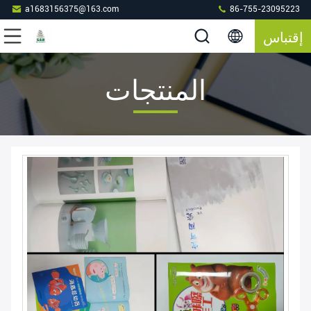
a1683156375@163.com
86-755-23095223
إقتباس
المنتجات