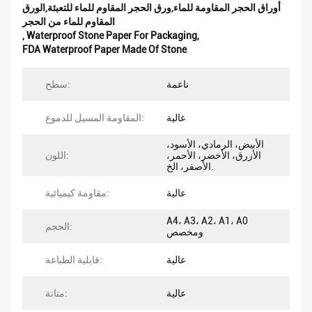
أوراق الحجر المقاومة للماء,ورق الحجر المقاوم للماء للتعبئة,الورق
المقاوم للماء من الحجر
,
Waterproof Stone Paper For Packaging
,
FDA Waterproof Paper Made Of Stone
ناعمة
سطح:
عالية
المقاومة المسيل للدموع:
الأبيض، الرمادي، الأسود،
الأزرق، الأخضر، الأحمر،
اللون:
الأصفر، الخ.
عالية
مقاومة كيميائية:
A4، A3، A2، A1، A0
الحجم:
ومخصص
عالية
قابلية الطباعة:
عالية
متانة: