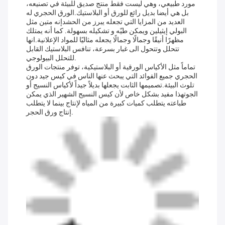
مورد طبيعي، وهي ليست فقط منتج صديق للبيئة في تصنيعه،
بل هي أيضا بديل رائع للورق أو البلاستيك.الورق الحجري له
العديد من المزايا التي تجعله يبرز من الحشدإنه متين مثل
البولي إيثيلين ويمكن طيّه و تشكيله بسهولة. كما أنه يمتلك
مظهرًا أنيقًا وجمالًا وجمالًا يجعله مثاليًا للمواد الإعلانية.انها
تتحلل وتتحول الى غبار بسرعة، تنافس البلاستيك القابل
للتحلل البيولوجي.
تماماً مثل الأكياس الورقية أو البلاستيكية، توفر منتجات الورق
الحجري جميع الفوائد التي يبحث عنها الناس في كيس جيد دون
تلوث البيئة.تصميمها الثابت يجعلها بديلاً جيداً لأكياس النسيج أو
الجوتهذا مفيد بشكل خاص لأن كيس النسيج الشهير الذي يمكن
طباعته يتطلب كميات كبيرة من المياه لإنتاج بينما لا يتطلب
إنتاج ورق الحجر.