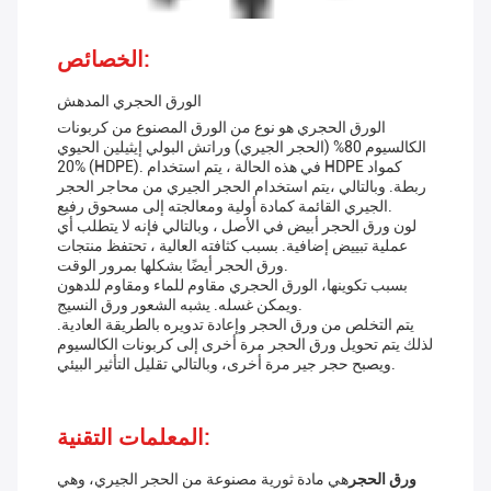
الخصائص:
الورق الحجري المدهش
الورق الحجري هو نوع من الورق المصنوع من كربونات
الكالسيوم 80% (الحجر الجيري) وراتش البولي إيثيلين الحيوي
20% (HDPE). في هذه الحالة ، يتم استخدام HDPE كمواد
ربطة. وبالتالي ،يتم استخدام الحجر الجيري من محاجر الحجر
الجيري القائمة كمادة أولية ومعالجته إلى مسحوق رفيع.
لون ورق الحجر أبيض في الأصل ، وبالتالي فإنه لا يتطلب أي
عملية تبييض إضافية. بسبب كثافته العالية ، تحتفظ منتجات
ورق الحجر أيضًا بشكلها بمرور الوقت.
بسبب تكوينها، الورق الحجري مقاوم للماء ومقاوم للدهون
ويمكن غسله. يشبه الشعور ورق النسيج.
يتم التخلص من ورق الحجر وإعادة تدويره بالطريقة العادية.
لذلك يتم تحويل ورق الحجر مرة أخرى إلى كربونات الكالسيوم
ويصبح حجر جير مرة أخرى، وبالتالي تقليل التأثير البيئي.
المعلمات التقنية:
ورق الحجر
هي مادة ثورية مصنوعة من الحجر الجيري، وهي