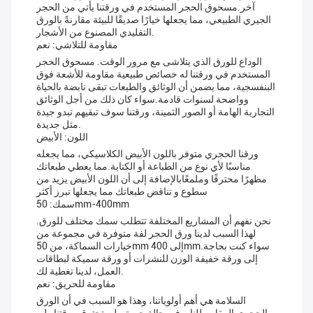
آخر.مسحوق الحجر المستخدم في ورقتنا يأتي من الحجر
الجيري الطبيعي، مما يجعلها خيارًا صديقًا للبيئة مقارنةً بالورق
التقليدي المصنوع من الأشجار.
مقاومة للتلاشي: نعم
الوداع للورق الذي يتلاشى مع مرور الوقت. مسحوق الحجر
المستخدم في ورقتنا له خصائص طبيعية مقاومة للأشعة فوق
البنفسجية، مما يضمن أن الوثائق والطبعات تبقى نابضة بالحياة
وواضحة لسنوات قادمة.سواء كان ذلك من أجل الوثائق
التجارية الهامة أو الصور الثمينة، ورقتنا سوف تبقيهم تبدو جيدة
مثل جديدة.
اللون: الأبيض
ورقنا الحجري متوفر باللون الأبيض الكلاسيكي، مما يجعله
مناسبًا لأي نوع من الطباعة أو الكتابة.مما يعطي طبعاتك
مظهرًا محترفًا وملمعًابالإضافة إلى أن اللون الأبيض يزيد من
سطوع و تناقض طبعاتك مما يجعلها تبرز أكثر
سمك: 50mm-400mm
نحن نفهم أن المشاريع المختلفة تتطلب سمك مختلف للورق.
لهذا السبب لدينا ورق الحجر لفة متوفرة في مجموعة من
خيارات السماكة، من 50mm إلى 400mm.سواء كنت بحاجة
إلى ورقة خفيفة الوزن للنشرات أو ورقة سميكة لبطاقات
العمل، لدينا تغطية لك.
مقاومة للحريق: نعم
السلامة هي أهم أولوياتنا، وهذا هو السبب في أن الورق