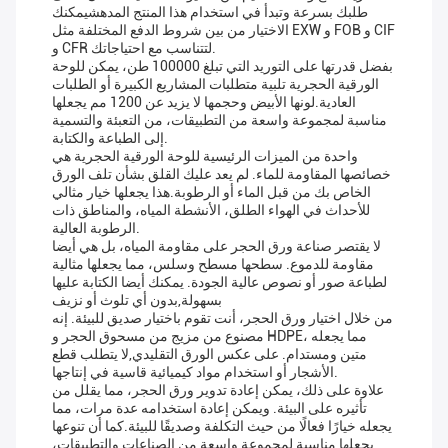
طلبك بسرعة وتبدأ في استخدام هذا المنتج المدهشيمكنك
الاختيار من بين شروط الدفع المختلفة مثل EXW و FOB و CIF
و CFR لتتناسب مع احتياجاتك.
بفضل قدرتها على التوريد التي تبلغ 100000 طن، يمكن للوحة
الورقية الحجرية تلبية متطلبات المشاريع الكبيرة أو الطلبات
العادية.لونها الأبيض وحجمها لا يزيد عن 1200 مم يجعلها
مناسبة لمجموعة واسعة من التطبيقات، من التعبئة والتسمية
إلى الطباعة والكتابة.
واحدة من الميزات الرئيسية للوحة الورقية الحجرية هي
خصائصها المقاومة للماء. لم يعد عليك القلق بشأن تلف الورق
الخاص بك من قبل الماء أو الرطوبة.هذا يجعلها خيار مثالي
للأحداث في الهواء الطلق، الأنشطة المياه، والمناطق ذات
الرطوبة العالية.
لا يقتصر صناعة ورق الحجر على مقاومة المياه، بل هي أيضا
مقاومة للدموع. سطحها مسطح وسلس، مما يجعلها مثالية
لطباعة صور أو نصوص عالية الجودة. يمكنك أيضا الكتابة عليها
بسهولة,بدون أي تلوث أو نزيف
من خلال اختيار ورق الحجر، أنت تقوم باختيار صديق للبيئة. إنه
مصنوع من مزيج من مسحوق الحجر و HDPE، مما يجعله
متين ومستدام. على عكس الورق التقليدي,لا يتطلب قطع
الأشجار أو استخدام مواد كيميائية قاسية في إنتاجها.
علاوة على ذلك، يمكن إعادة تدوير ورق الحجر، مما يقلل من
تأثيره على البيئة. ويمكن إعادة استخدامه عدة مرات، مما
يجعله خيارًا فعالًا من حيث التكلفة وصديقًا للبيئة.كما أن تنوعها
يجعلها مناسبة لمجموعة واسعة من الصناعات والتطبيقات،