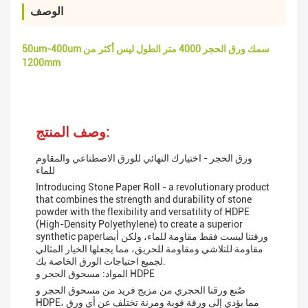
الوصف
50um-400um سمك ورق الحجر 4000 متر الطول ليس أكثر من
1200mm
وصف المنتج:
ورق الحجر - اختيارك النهائي للورق الاصطناعي والمقاوم
للماء
Introducing Stone Paper Roll - a revolutionary product
that combines the strength and durability of stone
powder with the flexibility and versatility of HDPE
(High-Density Polyethylene) to create a superior
synthetic paperورقتنا ليست فقط مقاومة للماء، ولكن أيضا
مقاومة للتلاشي ومقاومة للحريق، مما يجعلها الخيار المثالي
لجميع احتياجات الورق الخاصة بك.
المواد: مسحوق الحجر و HDPE
صُنع ورقنا الحجري من مزيج فريد من مسحوق الحجر و
HDPE، مما يؤدي إلى ورقة قوية ومرنة تختلف عن أي ورق