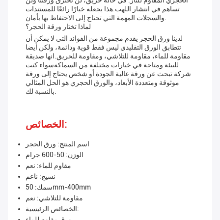
الحجري المقاوم للنار. في حالة حريق، لن تحترق ورقتنا ولن
تساهم في انتشار اللهب.هذا يجعله خيارًا رائعًا للمستندات
والسجلات المهمة التي تحتاج إلى الاحتفاظ بها بأمان.
لماذا تختار ورقة الحجر؟
لدينا ورق الحجر يقدم مجموعة من الفوائد التي لا يمكن أن
تتطابق الورق التقليدي ليس فقط قوية ودائمة، ولكن أيضا
مقاومة للماء، مقاومة للتلاشي، ومقاومة للحريق.انها صديقة
للبيئة ومتاحة في خيارات مختلفة من السماكةسواء كنت
شركة تبحث عن ورقة عالية الجودة أو شخص يحتاج إلى ورقة
موثوقة ومتعددة الأبعاد، والورق الحجري هو الحل المثالي
بالنسبة لك.
الخصائص:
اسم المنتج: ورق الحجر
الوزن: 50-600 جرام
مقاوم للماء: نعم
نسيج: ناعم
سمك: 50mm-400mm
مقاومة للتلاشي: نعم
الخصائص الرئيسية:
ورق مقاوم للماء