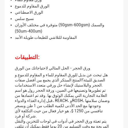
الورق المقاوم للدموع
الورق الاصطناعي
نسيج سلس
متوفرة في مختلف الأوزان (50gsm-600gsm) والسمك
(50um-400um)
المقاومة للتلاشي للطبعات طويلة الأمد
التطبيقات:
ورق الحجر - الحل المثالي لاحتياجاتك من الورق
هل تبحث عن بديل للورق المقاوم للماء و المقاوم للدموع و
الصديق للبيئة؟المنتج المبتكر الذي يجمع بين أفضل صفات
الحجر والبلاستيك لإنشاء حل ورقي متعدد الاستخدامات.
تم تطويرها وتصنيعها في الصين، ورقة الحجر رول هو اسم
العلامة التجارية التي يمكنك الوثوق بها. وقد تم اعتمادها من
قبل إدارة الغذاء والدواء، REACH، وROSH، وضمان سلامتها
وجودتها.مع الحد الأدنى لكمية الطلب من 1 طن وبسعر
تنافسي من 1250 $، هو خيار فعال من حيث التكلفة لأي
شركة أو فرد.
يتم تعبئة ورق الحجر في أدوات في لوحات للتخزين والنقل
المريحة مع وقت التسليم من 20 يوما فقط،يمكنك أن تتلقى