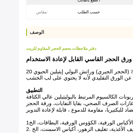
/ قطع بالقالب
حسب الطلب
مقاس:
الوصف
دفتر ملاحظات بحجم الحجر المقاوم للزيت
ورقة الحجر هي نوع من الورق الخاص المصنوع من كربونات الكالسيوم 80٪ (الحجر الجيري) وراتش البولي إيثيلين الحيوي 20٪ (HDPE). يستخدم HDPE كمواد
التطبيق
ازات الصرف الصحي، بقايا النفايات، ورقة الحجر