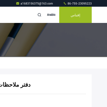
a1683156375@163.com
86-755-23095223
إقتباس
Arabic
دفتر ملاحظات