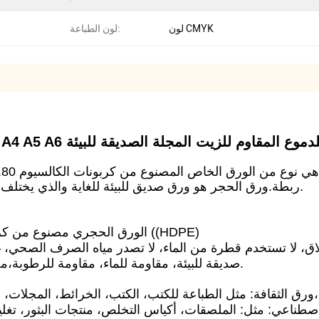
لون CMYK
لون الطباعة:
م جيب مقاوم للماء المقاوم للدموع المقاوم للزيت المجلة الصديقة للبيئة
ربطة.ورق الحجر هو ورق صديق للبيئة للغاية والذي يختلف عن الورق التقليدي لأنه لا يحتوي على لب الخشب.
الورق الحجري مصنوع من كربونات الكالسيوم المرتبط بالبوليثيلين عالي الكثافة ((HDPE)
اق، لا تستخدم قطرة من الماء، لا تصدر مياه الصرف الصحي، غ
صديقة للبيئة، مقاومة للماء، مقاومة للرطوبة،مضاد للبكتيريا، مقاومة للدموع ، قابلة لإعادة التدوير.
1ورق الثقافة: مثل الطباعة للكتب، الكتب، الخرائط، المجلات، الأكياس الورقية، الكؤوس الورقية، البطاقات، الخ،