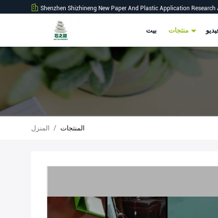
Shenzhen Shizhineng New Paper And Plastic Application Research 
ديو
منتجات
بيت
المنتجات
/
المنزل