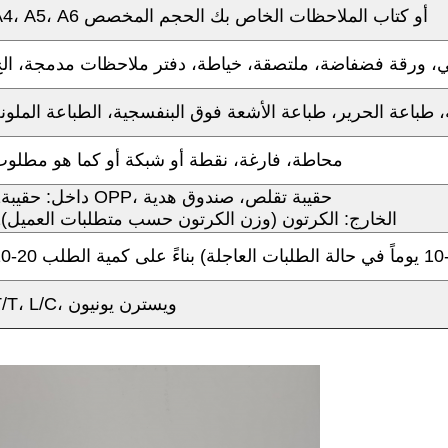
A4، A5، A6 أو كتاب الملاحظات الخاص بك الحجم المخصص
، ورقة فضفاضة، ملتصقة، خياطة، دفتر ملاحظات مدمجة، ال
طباعة الحرير، طباعة الأشعة فوق البنفسجية، الطباعة الملون
محاطة، فارغة، نقطة أو شبكة أو كما هو مطلو
1داخل: حقيبة OPP، حقيبة تقلص، صندوق هدية
2الخارج: الكرتون (وزن الكرتون حسب متطلبات العميل)
T/T، L/C، ويسترن يونيون