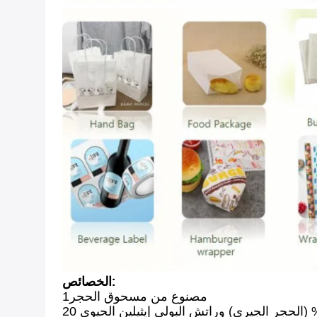
الخصائص:
1مصنوع من مسحوق الحجر
الورق الحجري هو نوع من الورق المصنوع من كربونات الكالسيوم 80% (الحجر الجيري) وراتش البولي إيثيلين الحيوي 20% (HDPE). في هذه الحالة ، يتم استخدام