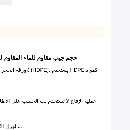
ورق الحجر القاسي القابل لإعادة الاستخدام A4 A5 A6 حج
عملية الإنتاج لا تستخدم لب الخشب على الإطل
2. الورق الاصطناعي: مثل: الملصقات، أكياس التخلص، منتجات البثور، تغليف الأغذية، تغليف الزهور، أكياس الاسمنت، الخ...