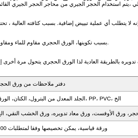
بسبب تكوينها، الورق الحجري مقاوم للماء ومقاوم للدهون ويمكن غسله. يشبه الشعور ورق النسيج.
 تدويره بالطريقة العادية لذا الورق الحجري يتحول مرة أخرى
دفتر ملاحظات من ورق الحج
الجلد المعدل من البترول، الكتان، الورق، PP، PVC، الخ
جر، ورق الأوفست، ورق معاد تدويره، ورق الخشب النقي، ال
100 ورقة قياسية، يمكن تخصيصها وفقا لمتطلبات