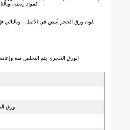
HDPE كمواد ربطة. وبالتالي ،يتم استخدام الحجر الجيري من محاجر الحجر الجيري القائمة كمادة أولية ومعالجته إلى مسحوق رفيع.
لون ورق الحجر أبيض في الأصل ، وبالتالي فإنه لا يتطلب أي عملية تبييض إضافية. بسبب كثافته العالية ، تحتفظ منتجات ورق الحجر أيضًا بشكلها بمرور الوقت.
الورق الحجري يتم التخلص منه وإعادة
ورق الح