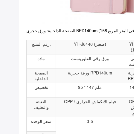
YH
YH-J6440 (صغير)
رقم المنتج.
ي
ورق رقي الفلوريسنت
مادة
نت
ية
ورقة حجرية RPD140um
الصفحة
RP
الداخلية
14
95 * 147 ملم
تخصيص
فيلم
OPP / فيلم الانكماش الحراري
التعبئة
ش
والتغليف
ي
3-5
سعر الوحدة