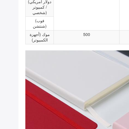
(دولار أمريكي
/ كمبيوتر
شخصي)
(فوب
شنتشن)
500
موك (أجهزة
الكمبيوتر)