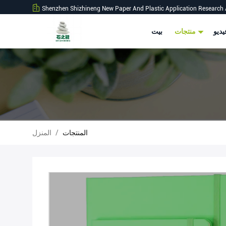
Shenzhen Shizhineng New Paper And Plastic Application Research 
ديو
منتجات
بيت
المنتجات
/
المنزل