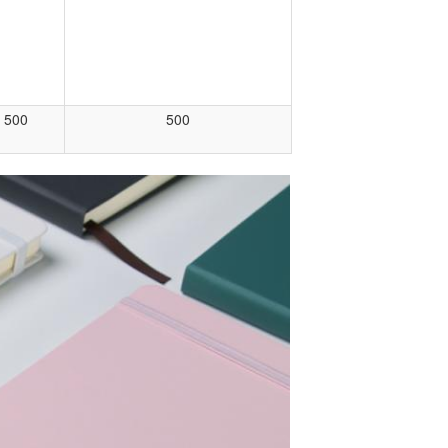
500
500