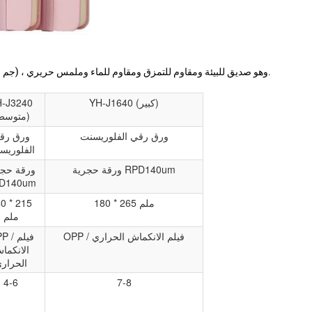
الصفحة الداخلية: ورق حجري RPD140um (168 جم في المتر المربع) ، وهو صديق للبيئة ومقاوم للتمزق ومقاوم للماء وملمس حريري.
YH-J1640 (كبير)
-J3240
(متوسط)
ورق رقي الفلوريسنت
ورق رق
الفلوريس
ورقة حجرية RPD140um
ورقة حجر
D140um
180 * 265 ملم
0 * 215
ملم
OPP / فيلم الانكماش الحراري
OPP / 
الانكما
الحرار
4-6
7-8