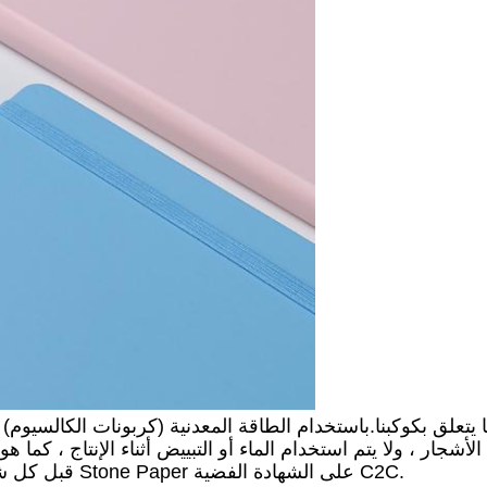
يتعلق بكوكبنا.باستخدام الطاقة المعدنية (كربونات الكالسيوم)
الأشجار ، ولا يتم استخدام الماء أو التبييض أثناء الإنتاج ، كما هو الحال أثناء إنتاج
إلى جانب ROHS و REACH و FDA.قبل كل شيء ، يحتوي Stone Paper على الشهادة الفضية C2C.