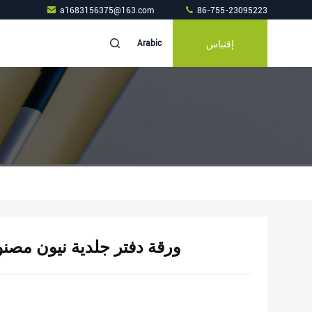
a1683156375@163.com
86-755-23095223
إقتباس
Arabic
ورقة دفتر جلدية نيون مص