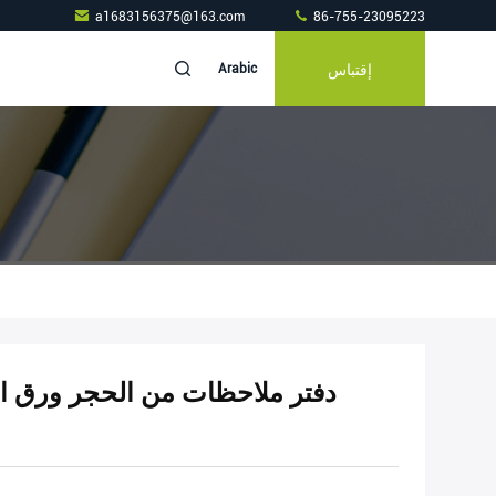
a1683156375@163.com
86-755-23095223
إقتباس
Arabic