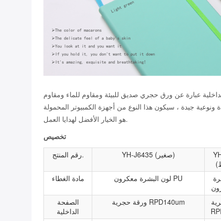
اخلية عبارة عن ورق حجري صديق للبيئة ومقاوم للماء ومقاوم
اف الخلفي ، وهناك 8 صفحات مسيلة للدموع ، هذا الكتاب مصنوع يدويًا بنسبة 100٪ ، مع مادة جيدة ونوعية جيدة ، سيكون هذا النوع من أجهزة الكمبيوتر المحمولة
هو الخيار الأفضل لهدايا العمل.
تخصيص
YH
YH-J6435 (صغير)
رقم المنتج.
رة
لون البشرة معكرون PU
مادة الغطاء
ية
ورقة حجرية RPD140um
الصفحة
RP
الداخلية