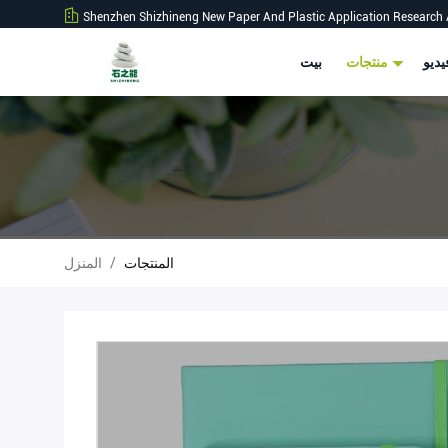
Shenzhen Shizhineng New Paper And Plastic Application Research 
ديو
منتجات
بيت
المنتجات
/
المنزل