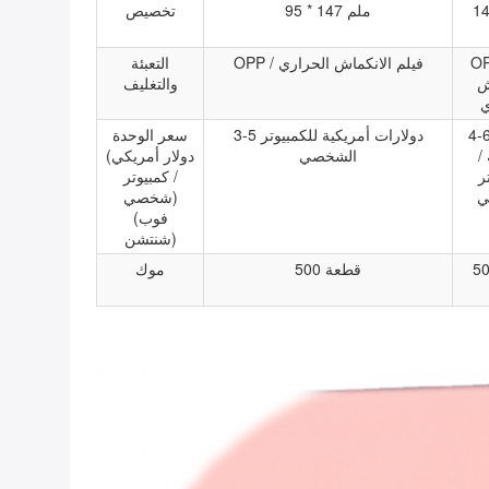
14
95 * 147 ملم
تخصيص
فيلم
OPP / فيلم الانكماش الحراري
التعبئة
ش
والتغليف
ي
 دولارات
3-5 دولارات أمريكية للكمبيوتر
سعر الوحدة
/
الشخصي
(دولار أمريكي
ر
/ كمبيوتر
ي
شخصي)
(فوب
شنتشن)
500 قطعة
موك