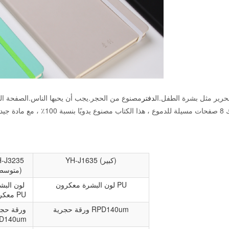
لحرير مثل بشرة الطفل.ال
دفتر
مصنوع من الحجر.يجب أن يحبها الناس.الصفحة الد
للتمزق وسلس.توجد أكياس ورقية على الغل
YH-J1635 (كبير)
-J3235
(متوسط)
لون البشرة معكرون PU
لون البش
معكرون PU
ورقة حجرية RPD140um
ورقة حجر
D140um