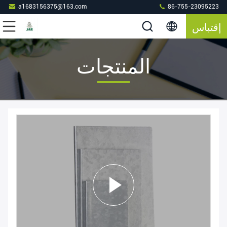
a1683156375@163.com
86-755-23095223
إقتباس
المنتجات