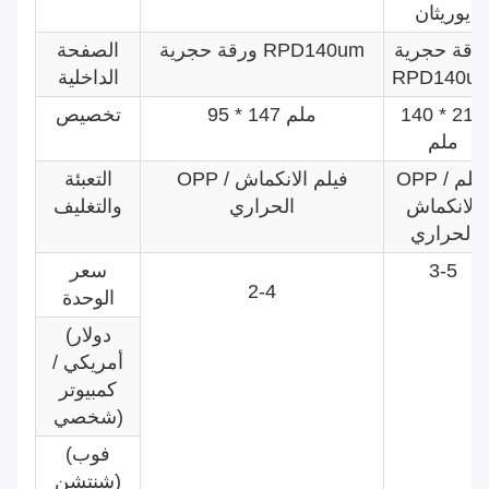
يوريثان
رقة حجرية
ورقة حجرية RPD140um
الصفحة
RPD140u
الداخلية
140 * 215
95 * 147 ملم
تخصيص
ملم
OPP / فيلم
OPP / فيلم الانكماش
التعبئة
الانكماش
الحراري
والتغليف
الحراري
3-5
سعر
2-4
الوحدة
(دولار
أمريكي /
كمبيوتر
شخصي)
(فوب
شنتشن)