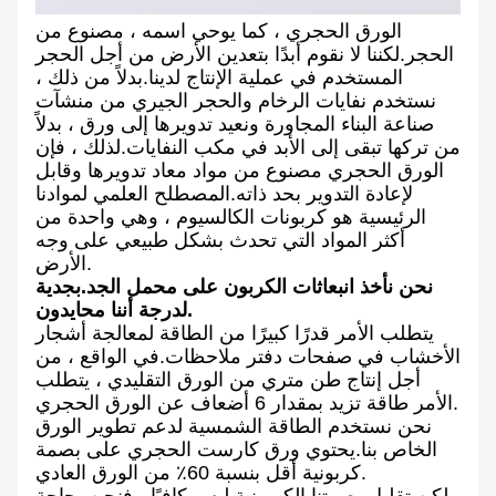
الورق الحجري ، كما يوحي اسمه ، مصنوع من
الحجر.لكننا لا نقوم أبدًا بتعدين الأرض من أجل الحجر
المستخدم في عملية الإنتاج لدينا.بدلاً من ذلك ،
نستخدم نفايات الرخام والحجر الجيري من منشآت
صناعة البناء المجاورة ونعيد تدويرها إلى ورق ، بدلاً
من تركها تبقى إلى الأبد في مكب النفايات.لذلك ، فإن
الورق الحجري مصنوع من مواد معاد تدويرها وقابل
لإعادة التدوير بحد ذاته.المصطلح العلمي لموادنا
الرئيسية هو كربونات الكالسيوم ، وهي واحدة من
أكثر المواد التي تحدث بشكل طبيعي على وجه
الأرض.
نحن نأخذ انبعاثات الكربون على محمل الجد.بجدية
لدرجة أننا محايدون.
يتطلب الأمر قدرًا كبيرًا من الطاقة لمعالجة أشجار
الأخشاب في صفحات دفتر ملاحظات.في الواقع ، من
أجل إنتاج طن متري من الورق التقليدي ، يتطلب
الأمر طاقة تزيد بمقدار 6 أضعاف عن الورق الحجري.
نحن نستخدم الطاقة الشمسية لدعم تطوير الورق
الخاص بنا.يحتوي ورق كارست الحجري على بصمة
كربونية أقل بنسبة 60٪ من الورق العادي.