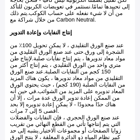
لكن تقليل بصمتنا الكربونية ليس كافيًا - فنحن بحاجة
إلى تحييدها تمامًا.نستثمر في تعويضات الكربون للتأكد
من أن لا شيء نفعله على حساب الكوكب.يتم ذلك
من خلال شراكة مع Carbon Neutral.
إنتاج النفايات وإعادة التدوير
عند صنع الورق التقليدي ، لا يمكن تحويل 100٪ من
الشجرة إلى ورق.حتى عند صنع الورق التقليدي من
مواد معاد تدويرها ، يتم إنتاج نفايات صلبة.لإنتاج طن
متري واحد من الورق التقليدي ، يتم إنتاج أكثر من
150 كجم من النفايات الصلبة.عند صنع الورق
التقليدي من مواد معاد تدويرها ، يكون هناك المزيد
من النفايات الصلبة (190 كجم) ، حيث يحتوي الورق
المعاد تدويره على المزيد من الشوائب.في حين أنه
من الممكن إعادة تدوير الورق عدة مرات ، إلا أن
هناك حدًا محدودًا - لا يمكن إعادة تدويره إلا بحد
أقصى 5 إلى 7 مرات.
عند صنع الورق الحجري ، فإن النفايات والفضلات
التي يتم إنتاجها تأتي من القطع النهائي من تقريب
زوايا الصفحات أو مجموعات الاختبار.يشبه إلى حد
كبير نظام المياه ذو الدائرة المغلقة ، لا ينتج الورق