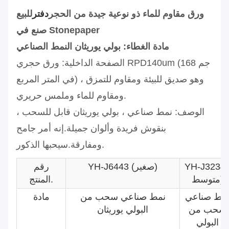
ورق مقاوم للماء ذو ​​نوعية جيدة من الحجر
دفتر
للبيع
صنع في Stonepaper
مادة الغطاء: بولي يوريثان النمط الصناعي
الصفحة الداخلية: ورق حجري RPD140um (168 جم
في المتر المربع) ، وهو صديق للبيئة ومقاوم للتمزق
ومقاوم للماء وملمس حريري.
الوصف: نمط صناعي ، بولي يوريثان قابل للسحب ،
بنقوش فريدة وألوان جميلة.إنه أمر جامح
ومفارقة.سيحبها الذكور.
YH-J3234
YH-J6443 (صغير)
رقم
متوسط)
المنتج.
مط صناعي
نمط صناعي سحب من
مادة
سحب من
البولي يوريثان
البولي