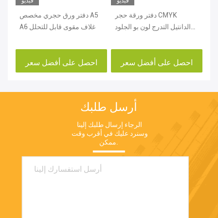
يو
فيديو
فيديو
من
دفتر ورقة حجر CMYK
دفتر ورق حجري مخصص A5
ورق
من
الدانتيل التدرج لون بو الجلود
A6 غلاف مقوى قابل للتحلل
جر
دفتر
احصل على أفضل سعر
احصل على أفضل سعر
ا
أرسل طلبك
الرجاء إرسال طلبك إلينا 
وسنرد عليك في أقرب وقت 
ممكن.