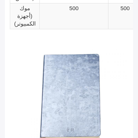
500
500
موك
(أجهزة
الكمبيوتر)