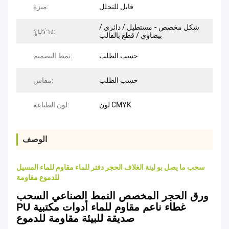
قابل للتحلل
ميزة:
شكل مخصص - مستطيل / دائري /
รูปร่าง:
بيضاوي / قطع بالقالب
حسب الطلب
نمط التصميم:
حسب الطلب
مقاس:
لون CMYK
لون الطباعة:
الوصف
سحب ما يصل بو لينة الغلاف الحجر دفتر للماء مقاوم للماء المسيل
للدموع مقاومة
ورق الحجر المخصص النمط الصناعي السحب
PU غطاء ناعم مقاوم للماء أدوات مكتبية
صديقة للبيئة مقاومة للدموع